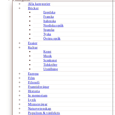
Alla kategorier
Böcker
Engelska
Franska
Italienska
Nordiska språk
Spanska
Tyska
Övriga språk
Essäer
Kultur
Konst
Musik
Scenkonst
Tidskrifter
Utställning
Europa
Film
Filosofi
Framtidsvägar
Historia
In memoriam
Lyrik
Minnesvägar
Naturvetenskap
Populism & värdekris