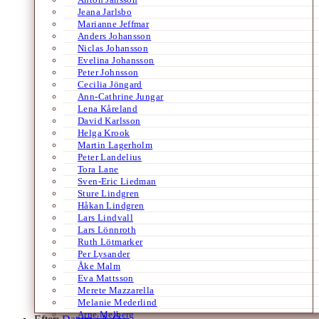
Jeana Jarlsbo
Marianne Jeffmar
Anders Johansson
Niclas Johansson
Evelina Johansson
Peter Johnsson
Cecilia Jöngard
Ann-Cathrine Jungar
Lena Kåreland
David Karlsson
Helga Krook
Martin Lagerholm
Peter Landelius
Tora Lane
Sven-Eric Liedman
Sture Lindgren
Håkan Lindgren
Lars Lindvall
Lars Lönnroth
Ruth Lötmarker
Per Lysander
Åke Malm
Eva Mattsson
Merete Mazzarella
Melanie Mederlind
Arne Melberg