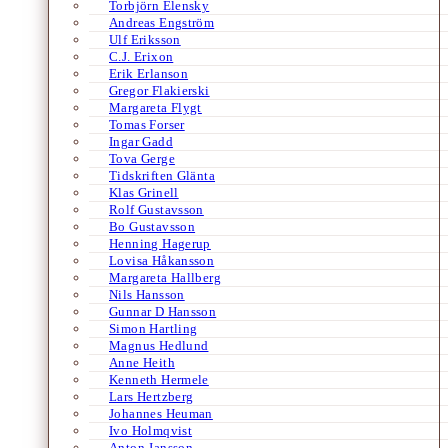
Torbjörn Elensky
Andreas Engström
Ulf Eriksson
C.J. Erixon
Erik Erlanson
Gregor Flakierski
Margareta Flygt
Tomas Forser
Ingar Gadd
Tova Gerge
Tidskriften Glänta
Klas Grinell
Rolf Gustavsson
Bo Gustavsson
Henning Hagerup
Lovisa Håkansson
Margareta Hallberg
Nils Hansson
Gunnar D Hansson
Simon Hartling
Magnus Hedlund
Anne Heith
Kenneth Hermele
Lars Hertzberg
Johannes Heuman
Ivo Holmqvist
Anton Jansson