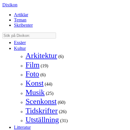
Dixikon
Artiklar
Teman
Skribenter
Essäer
Kultur
Arkitektur
(6)
Film
(19)
Foto
(6)
Konst
(44)
Musik
(25)
Scenkonst
(60)
Tidskrifter
(26)
Utställning
(31)
Litteratur