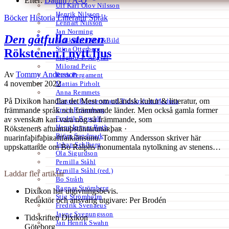
Efter:
Datum /
A-Ö
Ulf Karl Olov Nilsson
Henrik Nilsson
Böcker
Historia
Litteratur
Språk
Lennart Nilsson
Jan Norming
Den gåtfulla stenen
Tidskriften Ord&Bild
Stina Otterberg
Rökstenen i nytt ljus
Magnus P. Ängsal
Milorad Pejic
Av
Tommy Andersson
Ruth Pergament
4 november 2022
Mattias Pirholt
Anna Remmets
På Dixikon handlar det Mest om utländsk kultur & litteratur, om
Torsten Rönnerstrand Tidskriften Medusa
Ervin Rosenberg
främmande språk och främmande länder. Men också gamla former
Fredrik Rosvall
av svenskan kan vara nog så främmande, som
Hans-Ingvar Roth
Rökstenens aftuamuþstãntarunaʀþaʀ ·
Björn Sandmark
nuarinfaþifaþiʀaftfaikiãnsunu. Tommy Andersson skriver här
Johan Sehlberg
uppskattande om Bo Ralphs monumentala nytolkning av stenens…
Ola Sigurdson
Pernilla Ståhl
Pernilla Ståhl (red.)
Laddar fler artiklar
Bo Stråth
Ragnar Strömberg
Dixikon har utgivningsbevis.
Stig Strömholm
Redaktör och ansvarig utgivare: Per Brodén
Fredrik Svenaeus
Jayne Svenungsson
Tidskriften Dixikon
Jan Henrik Swahn
Göteborg