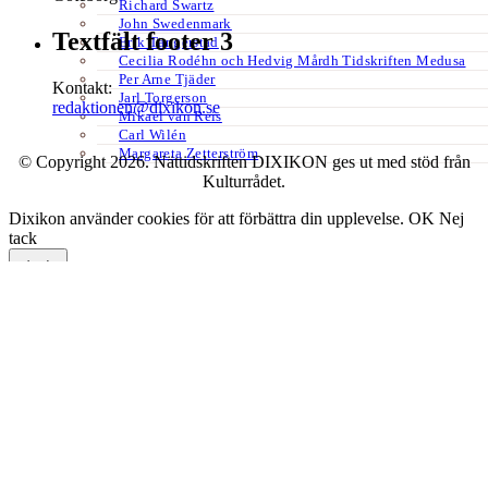
Richard Swartz
John Swedenmark
Textfält footer 3
Erik Tängerstad
Cecilia Rodéhn och Hedvig Mårdh Tidskriften Medusa
Per Arne Tjäder
Kontakt:
Jarl Torgerson
redaktionen@dixikon.se
Mikael van Reis
Carl Wilén
Margareta Zetterström
© Copyright 2026. Nättidskriften DIXIKON ges ut med stöd från
Kulturrådet.
Dixikon använder cookies för att förbättra din upplevelse.
OK
Nej
tack
Stäng
Privacy Overview
This website uses cookies to improve your experience while you
navigate through the website. Out of these, the cookies that are
categorized as necessary are stored on your browser as they are
essential for the working of basic functionalities of the website. We
also use third-party cookies that help us analyze and understand how