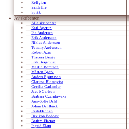
Religion
Samhälle
Språk
Av skribenten
Alla skribenter
Karl Ågerup
Ida Andersen
Erik Andersson
Niklas Andersson
Tommy Andersson
Robert Azar
Theresa Benér
Erik Bergqvist
Martin Berntson
Mårten Björk
Anders Björnsson
Clarissa Blomqvist
Cecilia Carlander
Jacob Carlson
Barbara Czarniawska
Ann-Sofie Dahl
Johan Dahlbäck
Redaktionen
Dixikon Podcast
Barbro Eberan
Ingrid Elam