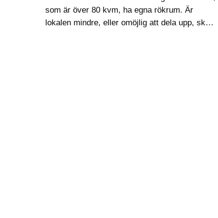
som är över 80 kvm, ha egna rökrum. Är
lokalen mindre, eller omöjlig att dela upp, ska
stället vara rökfritt. Detta…