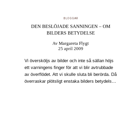
BLOGGAR
DEN BESLÖJADE SANNINGEN – OM
BILDERS BETYDELSE
Av
Margareta Flygt
25 april 2009
Vi översköljs av bilder och inte så sällan höjs
ett varningens finger för att vi blir avtrubbade
av överflödet. Att vi skulle sluta bli berörda. Då
överraskar plötsligt enstaka bilders betydelse i
debatten – och övertron på hur de påverkar…