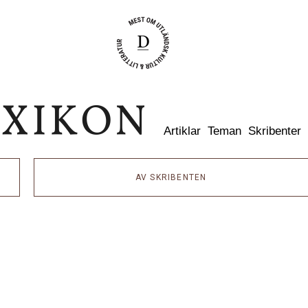
Dixikon
Artiklar
Teman
Skribenter
AV SKRIBENTEN