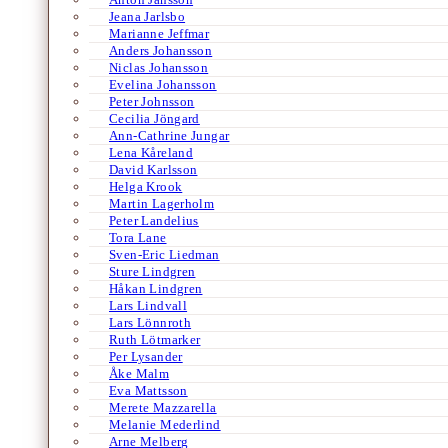
Jeana Jarlsbo
Marianne Jeffmar
Anders Johansson
Niclas Johansson
Evelina Johansson
Peter Johnsson
Cecilia Jöngard
Ann-Cathrine Jungar
Lena Kåreland
David Karlsson
Helga Krook
Martin Lagerholm
Peter Landelius
Tora Lane
Sven-Eric Liedman
Sture Lindgren
Håkan Lindgren
Lars Lindvall
Lars Lönnroth
Ruth Lötmarker
Per Lysander
Åke Malm
Eva Mattsson
Merete Mazzarella
Melanie Mederlind
Arne Melberg