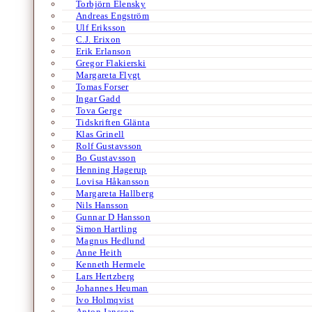
Torbjörn Elensky
Andreas Engström
Ulf Eriksson
C.J. Erixon
Erik Erlanson
Gregor Flakierski
Margareta Flygt
Tomas Forser
Ingar Gadd
Tova Gerge
Tidskriften Glänta
Klas Grinell
Rolf Gustavsson
Bo Gustavsson
Henning Hagerup
Lovisa Håkansson
Margareta Hallberg
Nils Hansson
Gunnar D Hansson
Simon Hartling
Magnus Hedlund
Anne Heith
Kenneth Hermele
Lars Hertzberg
Johannes Heuman
Ivo Holmqvist
Anton Jansson