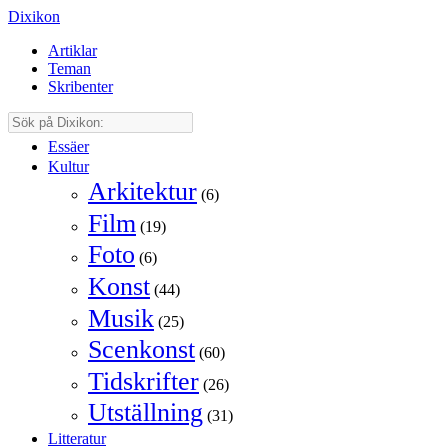
Dixikon
Artiklar
Teman
Skribenter
Essäer
Kultur
Arkitektur
(6)
Film
(19)
Foto
(6)
Konst
(44)
Musik
(25)
Scenkonst
(60)
Tidskrifter
(26)
Utställning
(31)
Litteratur