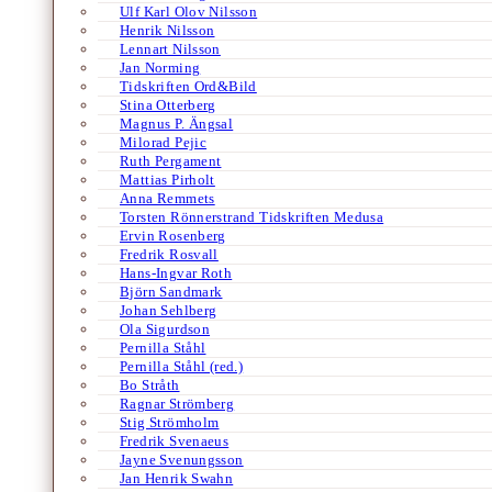
Ulf Karl Olov Nilsson
Henrik Nilsson
Lennart Nilsson
Jan Norming
Tidskriften Ord&Bild
Stina Otterberg
Magnus P. Ängsal
Milorad Pejic
Ruth Pergament
Mattias Pirholt
Anna Remmets
Torsten Rönnerstrand Tidskriften Medusa
Ervin Rosenberg
Fredrik Rosvall
Hans-Ingvar Roth
Björn Sandmark
Johan Sehlberg
Ola Sigurdson
Pernilla Ståhl
Pernilla Ståhl (red.)
Bo Stråth
Ragnar Strömberg
Stig Strömholm
Fredrik Svenaeus
Jayne Svenungsson
Jan Henrik Swahn