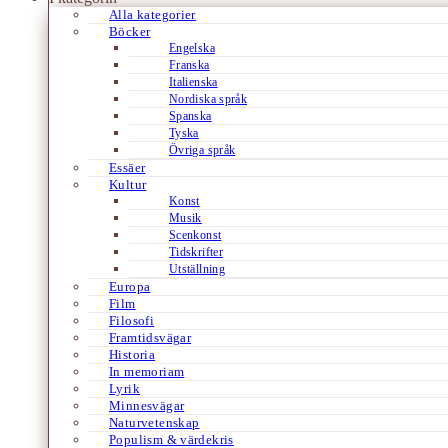
Alla kategorier
Böcker
Engelska
Franska
Italienska
Nordiska språk
Spanska
Tyska
Övriga språk
Essäer
Kultur
Konst
Musik
Scenkonst
Tidskrifter
Utställning
Europa
Film
Filosofi
Framtidsvägar
Historia
In memoriam
Lyrik
Minnesvägar
Naturvetenskap
Populism & värdekris