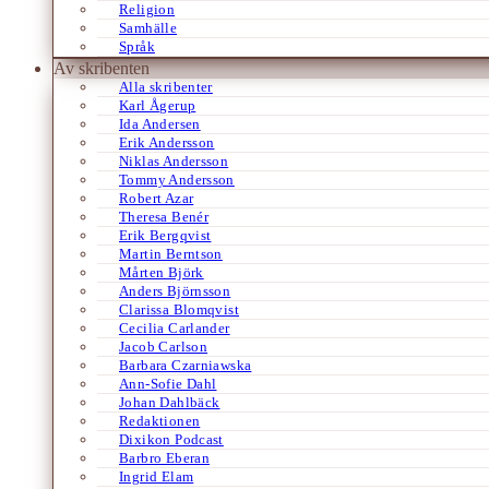
Religion
Samhälle
Språk
Av skribenten
Alla skribenter
Karl Ågerup
Ida Andersen
Erik Andersson
Niklas Andersson
Tommy Andersson
Robert Azar
Theresa Benér
Erik Bergqvist
Martin Berntson
Mårten Björk
Anders Björnsson
Clarissa Blomqvist
Cecilia Carlander
Jacob Carlson
Barbara Czarniawska
Ann-Sofie Dahl
Johan Dahlbäck
Redaktionen
Dixikon Podcast
Barbro Eberan
Ingrid Elam