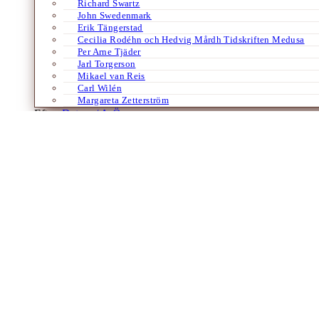
Richard Swartz
John Swedenmark
Erik Tängerstad
Cecilia Rodéhn och Hedvig Mårdh Tidskriften Medusa
Per Arne Tjäder
Jarl Torgerson
Mikael van Reis
Carl Wilén
Margareta Zetterström
Efter:
Datum /
A-Ö
Böcker
Engelska
Essäer
Filosofi
Naturvetenskap
Vetenskap
Den utskällda bibeln (1)
Om DSM och psykiatrin
Av
Fredrik Svenaeus
2 december 2022
Över en miljon människor i Sverige äter idag antidepressiva läkemed
från något sällsynt till något nästan normalt. Om utvecklingen dit…
Laddar fler artiklar