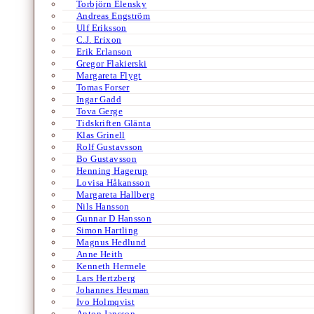
Torbjörn Elensky
Andreas Engström
Ulf Eriksson
C.J. Erixon
Erik Erlanson
Gregor Flakierski
Margareta Flygt
Tomas Forser
Ingar Gadd
Tova Gerge
Tidskriften Glänta
Klas Grinell
Rolf Gustavsson
Bo Gustavsson
Henning Hagerup
Lovisa Håkansson
Margareta Hallberg
Nils Hansson
Gunnar D Hansson
Simon Hartling
Magnus Hedlund
Anne Heith
Kenneth Hermele
Lars Hertzberg
Johannes Heuman
Ivo Holmqvist
Anton Jansson