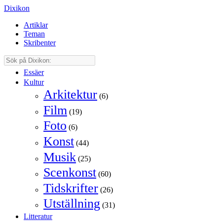
Dixikon
Artiklar
Teman
Skribenter
Essäer
Kultur
Arkitektur
(6)
Film
(19)
Foto
(6)
Konst
(44)
Musik
(25)
Scenkonst
(60)
Tidskrifter
(26)
Utställning
(31)
Litteratur