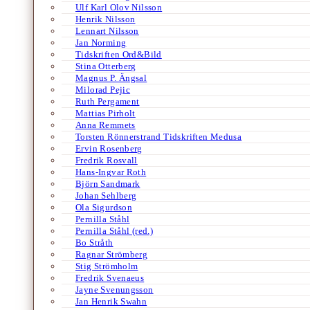
Ulf Karl Olov Nilsson
Henrik Nilsson
Lennart Nilsson
Jan Norming
Tidskriften Ord&Bild
Stina Otterberg
Magnus P. Ängsal
Milorad Pejic
Ruth Pergament
Mattias Pirholt
Anna Remmets
Torsten Rönnerstrand Tidskriften Medusa
Ervin Rosenberg
Fredrik Rosvall
Hans-Ingvar Roth
Björn Sandmark
Johan Sehlberg
Ola Sigurdson
Pernilla Ståhl
Pernilla Ståhl (red.)
Bo Stråth
Ragnar Strömberg
Stig Strömholm
Fredrik Svenaeus
Jayne Svenungsson
Jan Henrik Swahn