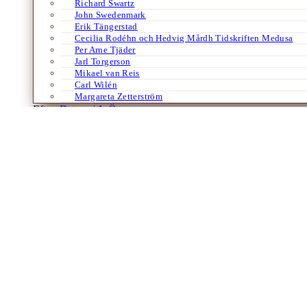
Richard Swartz
John Swedenmark
Erik Tängerstad
Cecilia Rodéhn och Hedvig Mårdh Tidskriften Medusa
Per Arne Tjäder
Jarl Torgerson
Mikael van Reis
Carl Wilén
Margareta Zetterström
Efter:
Datum /
A-Ö
Franska
Chrétien de Troyes
Av
Per Brodén
11 augusti 2009
Av LARS LINDVALL Vissa författarskap är mera centrala i ett lands lit
Chrétien de Troyes, den höviska epikens första och största…
Laddar fler artiklar
Dixikon har utgivningsbevis.