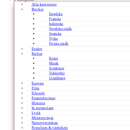
Alla kategorier
Böcker
Engelska
Franska
Italienska
Nordiska språk
Spanska
Tyska
Övriga språk
Essäer
Kultur
Konst
Musik
Scenkonst
Tidskrifter
Utställning
Europa
Film
Filosofi
Framtidsvägar
Historia
In memoriam
Lyrik
Minnesvägar
Naturvetenskap
Populism & värdekris