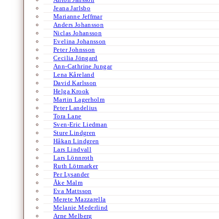
Jeana Jarlsbo
Marianne Jeffmar
Anders Johansson
Niclas Johansson
Evelina Johansson
Peter Johnsson
Cecilia Jöngard
Ann-Cathrine Jungar
Lena Kåreland
David Karlsson
Helga Krook
Martin Lagerholm
Peter Landelius
Tora Lane
Sven-Eric Liedman
Sture Lindgren
Håkan Lindgren
Lars Lindvall
Lars Lönnroth
Ruth Lötmarker
Per Lysander
Åke Malm
Eva Mattsson
Merete Mazzarella
Melanie Mederlind
Arne Melberg