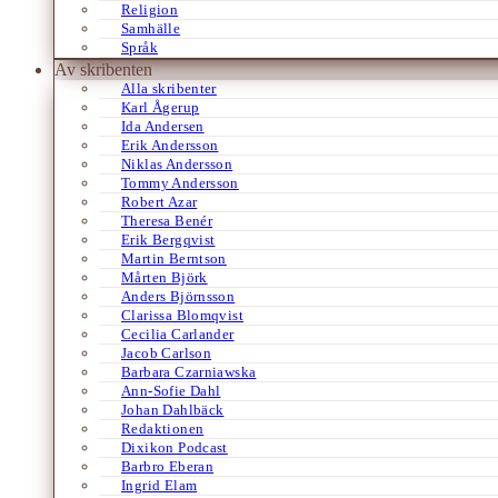
Religion
Samhälle
Språk
Av skribenten
Alla skribenter
Karl Ågerup
Ida Andersen
Erik Andersson
Niklas Andersson
Tommy Andersson
Robert Azar
Theresa Benér
Erik Bergqvist
Martin Berntson
Mårten Björk
Anders Björnsson
Clarissa Blomqvist
Cecilia Carlander
Jacob Carlson
Barbara Czarniawska
Ann-Sofie Dahl
Johan Dahlbäck
Redaktionen
Dixikon Podcast
Barbro Eberan
Ingrid Elam