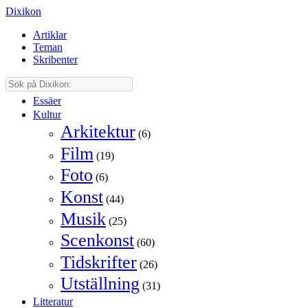
Dixikon
Artiklar
Teman
Skribenter
Essäer
Kultur
Arkitektur
(6)
Film
(19)
Foto
(6)
Konst
(44)
Musik
(25)
Scenkonst
(60)
Tidskrifter
(26)
Utställning
(31)
Litteratur