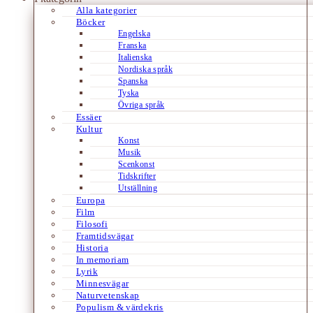
Alla kategorier
Böcker
Engelska
Franska
Italienska
Nordiska språk
Spanska
Tyska
Övriga språk
Essäer
Kultur
Konst
Musik
Scenkonst
Tidskrifter
Utställning
Europa
Film
Filosofi
Framtidsvägar
Historia
In memoriam
Lyrik
Minnesvägar
Naturvetenskap
Populism & värdekris