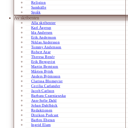
Religion
Samhälle
Språk
Av skribenten
Alla skribenter
Karl Ågerup
Ida Andersen
Erik Andersson
Niklas Andersson
Tommy Andersson
Robert Azar
Theresa Benér
Erik Bergqvist
Martin Berntson
Mårten Björk
Anders Björnsson
Clarissa Blomqvist
Cecilia Carlander
Jacob Carlson
Barbara Czarniawska
Ann-Sofie Dahl
Johan Dahlbäck
Redaktionen
Dixikon Podcast
Barbro Eberan
Ingrid Elam