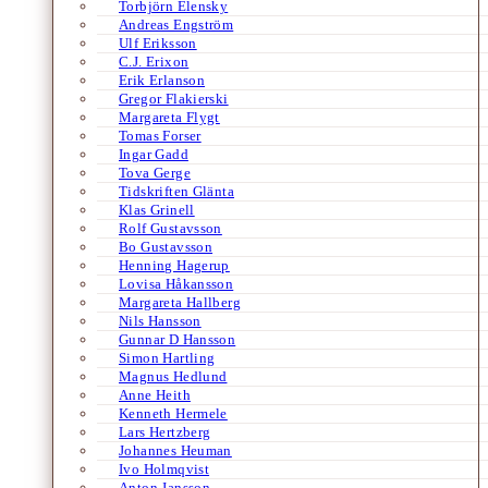
Torbjörn Elensky
Andreas Engström
Ulf Eriksson
C.J. Erixon
Erik Erlanson
Gregor Flakierski
Margareta Flygt
Tomas Forser
Ingar Gadd
Tova Gerge
Tidskriften Glänta
Klas Grinell
Rolf Gustavsson
Bo Gustavsson
Henning Hagerup
Lovisa Håkansson
Margareta Hallberg
Nils Hansson
Gunnar D Hansson
Simon Hartling
Magnus Hedlund
Anne Heith
Kenneth Hermele
Lars Hertzberg
Johannes Heuman
Ivo Holmqvist
Anton Jansson