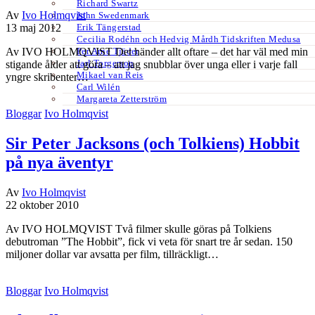
Richard Swartz
Av
Ivo Holmqvist
John Swedenmark
Erik Tängerstad
13 maj 2012
Cecilia Rodéhn och Hedvig Mårdh Tidskriften Medusa
Per Arne Tjäder
Av IVO HOLMQVIST Det händer allt oftare – det har väl med min
Jarl Torgerson
stigande ålder att göra – att jag snubblar över unga eller i varje fall
Mikael van Reis
yngre skribenter…
Carl Wilén
Margareta Zetterström
Bloggar
Ivo Holmqvist
Sir Peter Jacksons (och Tolkiens) Hobbit
på nya äventyr
Av
Ivo Holmqvist
22 oktober 2010
Av IVO HOLMQVIST Två filmer skulle göras på Tolkiens
debutroman ”The Hobbit”, fick vi veta för snart tre år sedan. 150
miljoner dollar var avsatta per film, tillräckligt…
Bloggar
Ivo Holmqvist