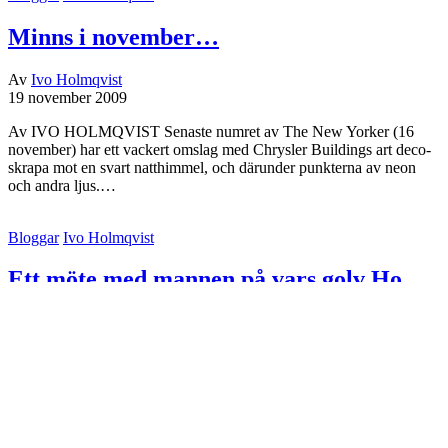
Minns i november…
Av
Ivo Holmqvist
19 november 2009
Av IVO HOLMQVIST Senaste numret av The New Yorker (16
november) har ett vackert omslag med Chrysler Buildings art deco-
skrapa mot en svart natthimmel, och därunder punkterna av neon
och andra ljus.…
Bloggar
Ivo Holmqvist
Ett möte med mannen på vars golv Ho
Chi Minh hastat…
Av
Ivo Holmqvist
23 juli 2009
Av IVO HOLMQVIST Man dansar där uppe – klarvaket är huset
fast klockan är tolv. Då slår det mej plötsligt att taket, mitt tak, är en
annans golv. Nils Ferlins ”Infall” faller mig in när…