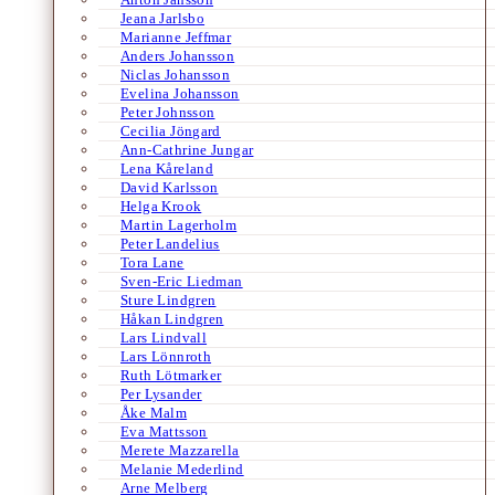
Jeana Jarlsbo
Marianne Jeffmar
Anders Johansson
Niclas Johansson
Evelina Johansson
Peter Johnsson
Cecilia Jöngard
Ann-Cathrine Jungar
Lena Kåreland
David Karlsson
Helga Krook
Martin Lagerholm
Peter Landelius
Tora Lane
Sven-Eric Liedman
Sture Lindgren
Håkan Lindgren
Lars Lindvall
Lars Lönnroth
Ruth Lötmarker
Per Lysander
Åke Malm
Eva Mattsson
Merete Mazzarella
Melanie Mederlind
Arne Melberg