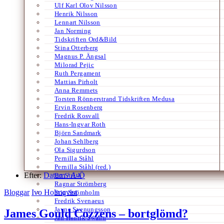
Ulf Karl Olov Nilsson
Henrik Nilsson
Lennart Nilsson
Jan Norming
Tidskriften Ord&Bild
Stina Otterberg
Magnus P. Ängsal
Milorad Pejic
Ruth Pergament
Mattias Pirholt
Anna Remmets
Torsten Rönnerstrand Tidskriften Medusa
Ervin Rosenberg
Fredrik Rosvall
Hans-Ingvar Roth
Björn Sandmark
Johan Sehlberg
Ola Sigurdson
Pernilla Ståhl
Pernilla Ståhl (red.)
Efter:
Datum /
A-Ö
Bo Stråth
Ragnar Strömberg
Bloggar
Ivo Holmqvist
Stig Strömholm
Fredrik Svenaeus
Jayne Svenungsson
James Gould Cozzens – bortglömd?
Jan Henrik Swahn