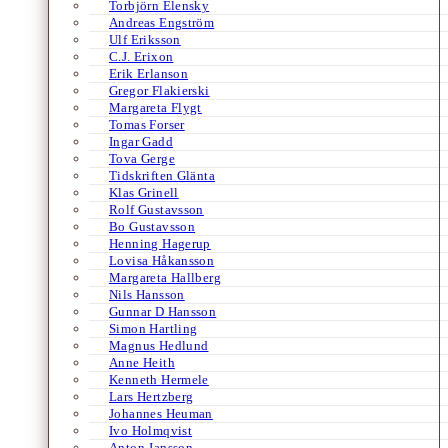
Torbjörn Elensky
Andreas Engström
Ulf Eriksson
C.J. Erixon
Erik Erlanson
Gregor Flakierski
Margareta Flygt
Tomas Forser
Ingar Gadd
Tova Gerge
Tidskriften Glänta
Klas Grinell
Rolf Gustavsson
Bo Gustavsson
Henning Hagerup
Lovisa Håkansson
Margareta Hallberg
Nils Hansson
Gunnar D Hansson
Simon Hartling
Magnus Hedlund
Anne Heith
Kenneth Hermele
Lars Hertzberg
Johannes Heuman
Ivo Holmqvist
Anton Jansson