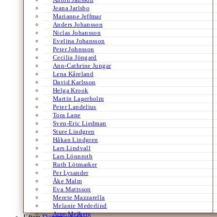
Jeana Jarlsbo
Marianne Jeffmar
Anders Johansson
Niclas Johansson
Evelina Johansson
Peter Johnsson
Cecilia Jöngard
Ann-Cathrine Jungar
Lena Kåreland
David Karlsson
Helga Krook
Martin Lagerholm
Peter Landelius
Tora Lane
Sven-Eric Liedman
Sture Lindgren
Håkan Lindgren
Lars Lindvall
Lars Lönnroth
Ruth Lötmarker
Per Lysander
Åke Malm
Eva Mattsson
Merete Mazzarella
Melanie Mederlind
Arne Melberg