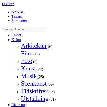
Dixikon
Artiklar
Teman
Skribenter
Essäer
Kultur
Arkitektur
(6)
Film
(19)
Foto
(6)
Konst
(44)
Musik
(25)
Scenkonst
(60)
Tidskrifter
(26)
Utställning
(31)
Litteratur