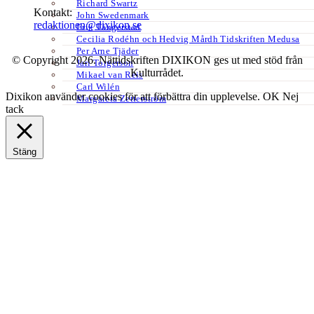
Richard Swartz
Kontakt:
John Swedenmark
redaktionen@dixikon.se
Erik Tängerstad
Cecilia Rodéhn och Hedvig Mårdh Tidskriften Medusa
Per Arne Tjäder
© Copyright 2026. Nättidskriften DIXIKON ges ut med stöd från
Jarl Torgerson
Kulturrådet.
Mikael van Reis
Carl Wilén
Dixikon använder cookies för att förbättra din upplevelse.
OK
Nej
Margareta Zetterström
tack
Stäng
Privacy Overview
This website uses cookies to improve your experience while you
navigate through the website. Out of these, the cookies that are
categorized as necessary are stored on your browser as they are
essential for the working of basic functionalities of the website. We
also use third-party cookies that help us analyze and understand how
you use this website. These cookies will be stored in your browser
only with your consent. You also have the option to opt-out of these
cookies. But opting out of some of these cookies may affect your
browsing experience.