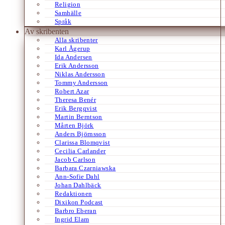
Religion
Samhälle
Språk
Av skribenten
Alla skribenter
Karl Ågerup
Ida Andersen
Erik Andersson
Niklas Andersson
Tommy Andersson
Robert Azar
Theresa Benér
Erik Bergqvist
Martin Berntson
Mårten Björk
Anders Björnsson
Clarissa Blomqvist
Cecilia Carlander
Jacob Carlson
Barbara Czarniawska
Ann-Sofie Dahl
Johan Dahlbäck
Redaktionen
Dixikon Podcast
Barbro Eberan
Ingrid Elam