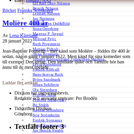
Efter:
Datum /
A-Ö
Ulf Karl Olov Nilsson
Henrik Nilsson
Böcker
Franska
Scenkonst
Lennart Nilsson
Jan Norming
Molière 400 år
Tidskriften Ord&Bild
Stina Otterberg
Magnus P. Ängsal
Av
Lena Kåreland
Milorad Pejic
28 januari 2022
Ruth Pergament
Mattias Pirholt
Jean-Baptiste Poquelin – mer känd som Molière – föddes för 400 år
Anna Remmets
sedan, någon gång i januari 1622. Mest känd för sina komedier som
Torsten Rönnerstrand Tidskriften Medusa
till exempel Den girige, Den inbillade sjuke och Tartuffe hör han
Ervin Rosenberg
ännu till de mest spelade…
Fredrik Rosvall
Hans-Ingvar Roth
Björn Sandmark
Laddar fler artiklar
Johan Sehlberg
Ola Sigurdson
Dixikon har utgivningsbevis.
Pernilla Ståhl
Redaktör och ansvarig utgivare: Per Brodén
Pernilla Ståhl (red.)
Bo Stråth
Tidskriften Dixikon
Ragnar Strömberg
Göteborg
Stig Strömholm
Fredrik Svenaeus
Textfält footer 3
Jayne Svenungsson
Jan Henrik Swahn