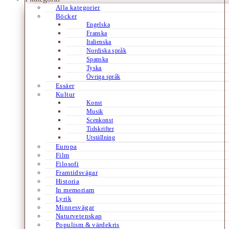
Alla kategorier
Böcker
Engelska
Franska
Italienska
Nordiska språk
Spanska
Tyska
Övriga språk
Essäer
Kultur
Konst
Musik
Scenkonst
Tidskrifter
Utställning
Europa
Film
Filosofi
Framtidsvägar
Historia
In memoriam
Lyrik
Minnesvägar
Naturvetenskap
Populism & värdekris