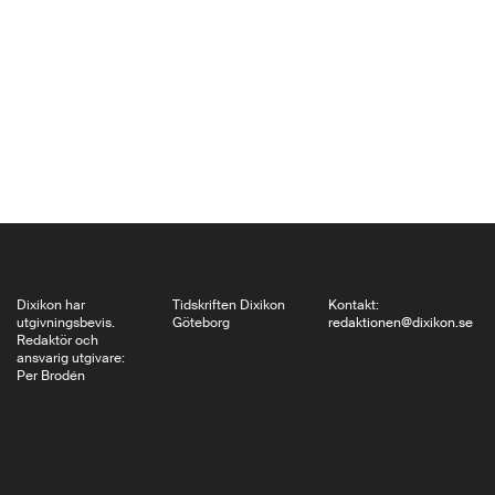
offentliggjordes i
Frankrike, Bland dem
fanns två romaner,
Guerre och Londres,
varav den första kom
ut på Gallimard i våras
– nästan 80 år efter
dess…
Dixikon har
Tidskriften Dixikon
Kontakt:
utgivningsbevis.
Göteborg
redaktionen@dixikon.se
Redaktör och
ansvarig utgivare:
Per Brodén