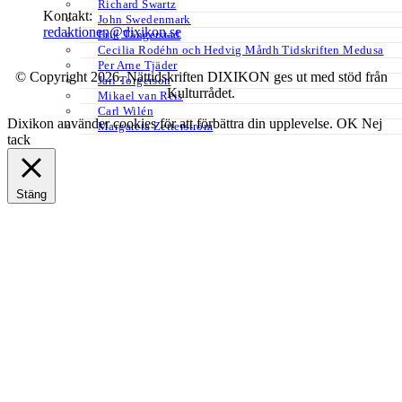
Richard Swartz
Kontakt:
John Swedenmark
redaktionen@dixikon.se
Erik Tängerstad
Cecilia Rodéhn och Hedvig Mårdh Tidskriften Medusa
Per Arne Tjäder
© Copyright 2026. Nättidskriften DIXIKON ges ut med stöd från
Jarl Torgerson
Kulturrådet.
Mikael van Reis
Carl Wilén
Dixikon använder cookies för att förbättra din upplevelse.
OK
Nej
Margareta Zetterström
tack
Stäng
Privacy Overview
This website uses cookies to improve your experience while you
navigate through the website. Out of these, the cookies that are
categorized as necessary are stored on your browser as they are
essential for the working of basic functionalities of the website. We
also use third-party cookies that help us analyze and understand how
you use this website. These cookies will be stored in your browser
only with your consent. You also have the option to opt-out of these
cookies. But opting out of some of these cookies may affect your
browsing experience.