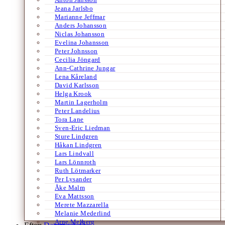
Jeana Jarlsbo
Marianne Jeffmar
Anders Johansson
Niclas Johansson
Evelina Johansson
Peter Johnsson
Cecilia Jöngard
Ann-Cathrine Jungar
Lena Kåreland
David Karlsson
Helga Krook
Martin Lagerholm
Peter Landelius
Tora Lane
Sven-Eric Liedman
Sture Lindgren
Håkan Lindgren
Lars Lindvall
Lars Lönnroth
Ruth Lötmarker
Per Lysander
Åke Malm
Eva Mattsson
Merete Mazzarella
Melanie Mederlind
Arne Melberg