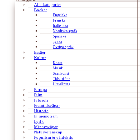
Alla kategorier
Böcker
Engelska
Franska
Italienska
Nordiska språk
Spanska
Tyska
Övriga språk
Essäer
Kultur
Konst
Musik
Scenkonst
Tidskrifter
Utställning
Europa
Film
Filosofi
Framtidsvägar
Historia
In memoriam
Lyrik
Minnesvägar
Naturvetenskap
Populism & värdekris