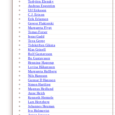
Torbjörn Elensky
Andreas Engström
Ulf Eriksson
C.J. Erixon
Erik Erlanson
Gregor Flakierski
Margareta Flygt
Tomas Forser
Ingar Gadd
Tova Gerge
Tidskriften Glänta
Klas Grinell
Rolf Gustavsson
Bo Gustavsson
Henning Hagerup
Lovisa Håkansson
Margareta Hallberg
Nils Hansson
Gunnar D Hansson
Simon Hartling
Magnus Hedlund
Anne Heith
Kenneth Hermele
Lars Hertzberg
Johannes Heuman
Ivo Holmqvist
Anton Jansson