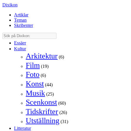
Dixikon
Artiklar
Teman
Skribenter
Essäer
Kultur
Arkitektur
(6)
Film
(19)
Foto
(6)
Konst
(44)
Musik
(25)
Scenkonst
(60)
Tidskrifter
(26)
Utställning
(31)
Litteratur