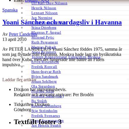
Efter:
Datum /
A-Ö
Ulf Karl Olov Nilsson
Henrik Nilsson
Spanska
Lennart Nilsson
Jan Norming
Yoani Sánchez och vardagsliv i Havanna
Tidskriften Ord&Bild
Stina Otterberg
Magnus P. Ängsal
Av
Peter Landelius
Milorad Pejic
13 april 2010
Ruth Pergament
Mattias Pirholt
Av PETER LANDELIUS Yoani Sánchez föddes 1975, samma år
Anna Remmets
som jag flyttade från Havanna. Moskva hade lagt sin byråkratiska
Torsten Rönnerstrand Tidskriften Medusa
hand över Kuba, men det fungerade inte bättre än Fidels
Ervin Rosenberg
impulsiva…
Fredrik Rosvall
Hans-Ingvar Roth
Björn Sandmark
Laddar fler artiklar
Johan Sehlberg
Ola Sigurdson
Dixikon har utgivningsbevis.
Pernilla Ståhl
Redaktör och ansvarig utgivare: Per Brodén
Pernilla Ståhl (red.)
Bo Stråth
Tidskriften Dixikon
Ragnar Strömberg
Göteborg
Stig Strömholm
Fredrik Svenaeus
Textfält footer 3
Jayne Svenungsson
Jan Henrik Swahn