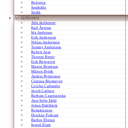
Religion
Samhälle
Språk
Av skribenten
Alla skribenter
Karl Ågerup
Ida Andersen
Erik Andersson
Niklas Andersson
Tommy Andersson
Robert Azar
Theresa Benér
Erik Bergqvist
Martin Berntson
Mårten Björk
Anders Björnsson
Clarissa Blomqvist
Cecilia Carlander
Jacob Carlson
Barbara Czarniawska
Ann-Sofie Dahl
Johan Dahlbäck
Redaktionen
Dixikon Podcast
Barbro Eberan
Ingrid Elam