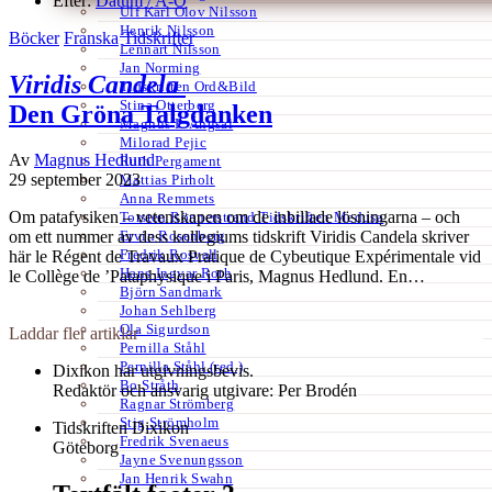
Efter:
Datum /
A-Ö
Ulf Karl Olov Nilsson
Henrik Nilsson
Böcker
Franska
Tidskrifter
Lennart Nilsson
Jan Norming
Viridis Candela
Tidskriften Ord&Bild
Stina Otterberg
Den Gröna Talgdanken
Magnus P. Ängsal
Milorad Pejic
Av
Magnus Hedlund
Ruth Pergament
29 september 2023
Mattias Pirholt
Anna Remmets
Om patafysiken – vetenskapen om de inbillade lösningarna – och
Torsten Rönnerstrand Tidskriften Medusa
Ervin Rosenberg
om ett nummer av dess kollegiums tidskrift Viridis Candela skriver
Fredrik Rosvall
här le Régent de Travaux Pratique de Cybeutique Expérimentale vid
Hans-Ingvar Roth
le Collège de ’Pataphysique i Paris, Magnus Hedlund. En…
Björn Sandmark
Johan Sehlberg
Ola Sigurdson
Laddar fler artiklar
Pernilla Ståhl
Pernilla Ståhl (red.)
Dixikon har utgivningsbevis.
Bo Stråth
Redaktör och ansvarig utgivare: Per Brodén
Ragnar Strömberg
Stig Strömholm
Tidskriften Dixikon
Fredrik Svenaeus
Göteborg
Jayne Svenungsson
Jan Henrik Swahn