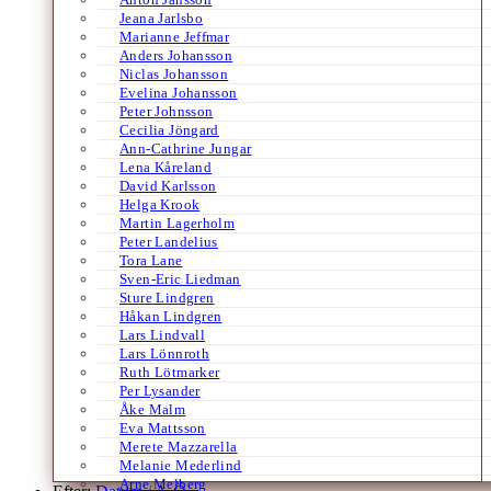
Jeana Jarlsbo
Marianne Jeffmar
Anders Johansson
Niclas Johansson
Evelina Johansson
Peter Johnsson
Cecilia Jöngard
Ann-Cathrine Jungar
Lena Kåreland
David Karlsson
Helga Krook
Martin Lagerholm
Peter Landelius
Tora Lane
Sven-Eric Liedman
Sture Lindgren
Håkan Lindgren
Lars Lindvall
Lars Lönnroth
Ruth Lötmarker
Per Lysander
Åke Malm
Eva Mattsson
Merete Mazzarella
Melanie Mederlind
Arne Melberg