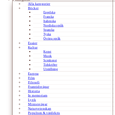
Alla kategorier
Böcker
Engelska
Franska
Italienska
Nordiska språk
Spanska
Tyska
Övriga språk
Essäer
Kultur
Konst
Musik
Scenkonst
Tidskrifter
Utställning
Europa
Film
Filosofi
Framtidsvägar
Historia
In memoriam
Lyrik
Minnesvägar
Naturvetenskap
Populism & värdekris