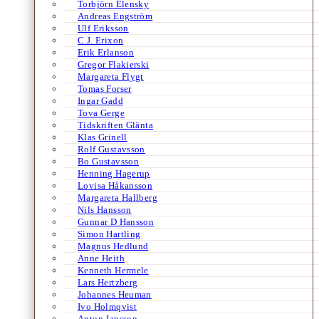
Torbjörn Elensky
Andreas Engström
Ulf Eriksson
C.J. Erixon
Erik Erlanson
Gregor Flakierski
Margareta Flygt
Tomas Forser
Ingar Gadd
Tova Gerge
Tidskriften Glänta
Klas Grinell
Rolf Gustavsson
Bo Gustavsson
Henning Hagerup
Lovisa Håkansson
Margareta Hallberg
Nils Hansson
Gunnar D Hansson
Simon Hartling
Magnus Hedlund
Anne Heith
Kenneth Hermele
Lars Hertzberg
Johannes Heuman
Ivo Holmqvist
Anton Jansson