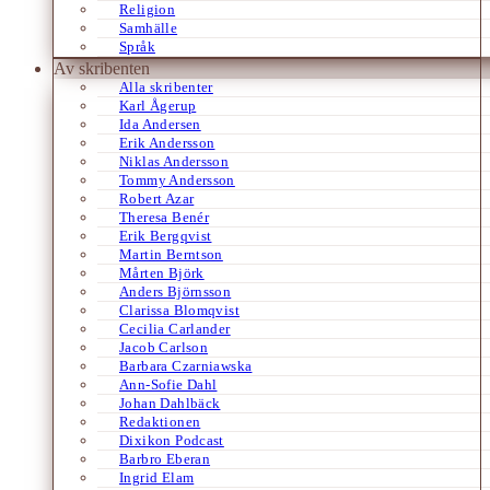
Religion
Samhälle
Språk
Av skribenten
Alla skribenter
Karl Ågerup
Ida Andersen
Erik Andersson
Niklas Andersson
Tommy Andersson
Robert Azar
Theresa Benér
Erik Bergqvist
Martin Berntson
Mårten Björk
Anders Björnsson
Clarissa Blomqvist
Cecilia Carlander
Jacob Carlson
Barbara Czarniawska
Ann-Sofie Dahl
Johan Dahlbäck
Redaktionen
Dixikon Podcast
Barbro Eberan
Ingrid Elam