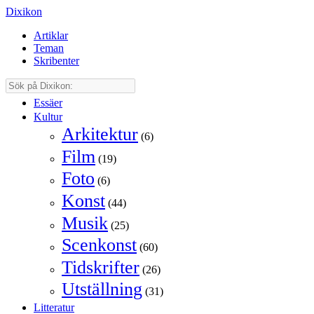
Dixikon
Artiklar
Teman
Skribenter
Essäer
Kultur
Arkitektur
(6)
Film
(19)
Foto
(6)
Konst
(44)
Musik
(25)
Scenkonst
(60)
Tidskrifter
(26)
Utställning
(31)
Litteratur