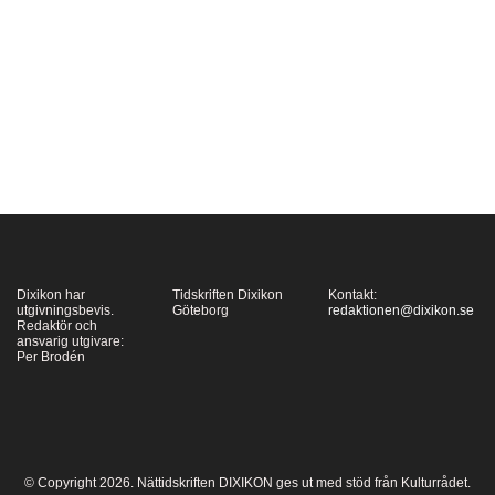
genom att komplicera
inte bara denna fråga,
utan också frågan om
vad ateism är. Och blir
också den, när den vill
förklara meningen…
Dixikon har
Tidskriften Dixikon
Kontakt:
utgivningsbevis.
Göteborg
redaktionen@dixikon.se
Redaktör och
ansvarig utgivare:
Per Brodén
© Copyright 2026. Nättidskriften DIXIKON ges ut med stöd från Kulturrådet.