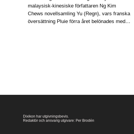
malaysisk-kinesiske författaren Ng Kim
Chews novellsamling Yu (Regn), vars franska
översättning Pluie förra året belönades med
Prix Émile Guimet. Anna Chen Gustafsson
skriver här om Ng, som gjort sig känd för
texter som kretsar…
Dixikon har utgivningsbevis.
Redaktör och ansvarig utgivare: Per Brodén