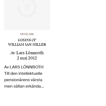
ENGELSKA
LOSING IT
WILLIAM IAN MILLER
Av
Lars Lönnroth
2 maj 2012
Av LARS LÖNNROTH
Till den intellektuelle
pensionärens värsta
men sällan erkända
plågor hör den
förljugna idyllisering
man utsätts för av