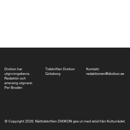
välmenande yngre
medmänniskor. Efter
ett hetsigt…
Dixikon har
Tidskriften Dixikon
Kontakt:
utgivningsbevis.
Göteborg
redaktionen@dixikon.se
Redaktör och
ansvarig utgivare:
Per Brodén
© Copyright 2026. Nättidskriften DIXIKON ges ut med stöd från Kulturrådet.