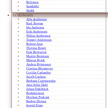
Religion
Samhälle
Språk
Av skribenten
Alla skribenter
Karl Ågerup
Ida Andersen
Erik Andersson
Niklas Andersson
Tommy Andersson
Robert Azar
Theresa Benér
Erik Bergqvist
Martin Berntson
Mårten Björk
Anders Björnsson
Clarissa Blomqvist
Cecilia Carlander
Jacob Carlson
Barbara Czarniawska
Ann-Sofie Dahl
Johan Dahlbäck
Redaktionen
Dixikon Podcast
Barbro Eberan
Ingrid Elam