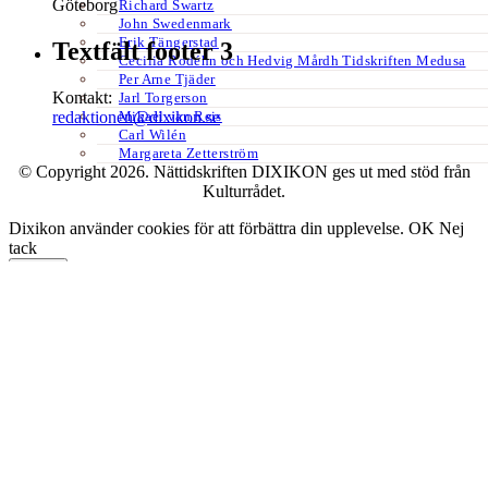
Göteborg
Richard Swartz
John Swedenmark
Erik Tängerstad
Textfält footer 3
Cecilia Rodéhn och Hedvig Mårdh Tidskriften Medusa
Per Arne Tjäder
Kontakt:
Jarl Torgerson
Mikael van Reis
redaktionen@dixikon.se
Carl Wilén
Margareta Zetterström
© Copyright 2026. Nättidskriften DIXIKON ges ut med stöd från
Kulturrådet.
Dixikon använder cookies för att förbättra din upplevelse.
OK
Nej
tack
Stäng
Privacy Overview
This website uses cookies to improve your experience while you
navigate through the website. Out of these, the cookies that are
categorized as necessary are stored on your browser as they are
essential for the working of basic functionalities of the website. We
also use third-party cookies that help us analyze and understand how