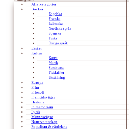
Alla kategorier
Böcker
Engelska
Franska
Italienska
Nordiska språk
Spanska
Tyska
Övriga språk
Essäer
Kultur
Konst
Musik
Scenkonst
Tidskrifter
Utställning
Europa
Film
Filosofi
Framtidsvägar
Historia
In memoriam
Lyrik
Minnesvägar
Naturvetenskap
Populism & värdekris