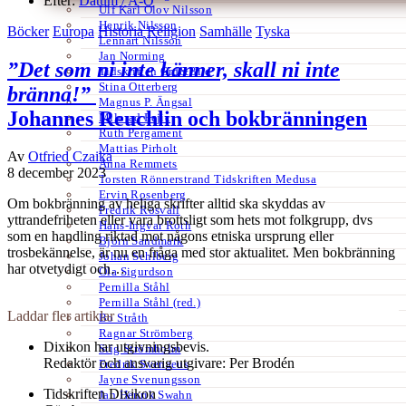
Efter:
Datum /
A-Ö
Ulf Karl Olov Nilsson
Henrik Nilsson
Böcker
Europa
Historia
Religion
Samhälle
Tyska
Lennart Nilsson
Jan Norming
”Det som ni inte känner, skall ni inte
Tidskriften Ord&Bild
Stina Otterberg
bränna!”
Magnus P. Ängsal
Johannes Reuchlin och bokbränningen
Milorad Pejic
Ruth Pergament
Mattias Pirholt
Av
Otfried Czaika
Anna Remmets
8 december 2023
Torsten Rönnerstrand Tidskriften Medusa
Ervin Rosenberg
Om bokbränning av heliga skrifter alltid ska skyddas av
Fredrik Rosvall
yttrandefriheten eller vara brottsligt som hets mot folkgrupp, dvs
Hans-Ingvar Roth
som en handling riktad mot någons etniska ursprung eller
Björn Sandmark
trosbekännelse, är nu en fråga med stor aktualitet. Men bokbränning
Johan Sehlberg
har otvetydigt och…
Ola Sigurdson
Pernilla Ståhl
Pernilla Ståhl (red.)
Laddar fler artiklar
Bo Stråth
Ragnar Strömberg
Dixikon har utgivningsbevis.
Stig Strömholm
Redaktör och ansvarig utgivare: Per Brodén
Fredrik Svenaeus
Jayne Svenungsson
Tidskriften Dixikon
Jan Henrik Swahn