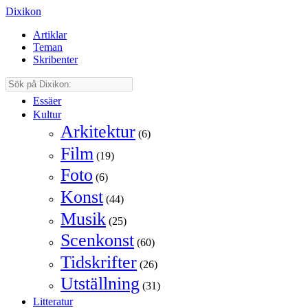
Dixikon
Artiklar
Teman
Skribenter
Essäer
Kultur
Arkitektur
(6)
Film
(19)
Foto
(6)
Konst
(44)
Musik
(25)
Scenkonst
(60)
Tidskrifter
(26)
Utställning
(31)
Litteratur