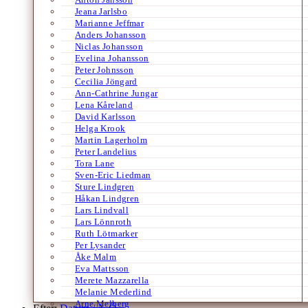
Jeana Jarlsbo
Marianne Jeffmar
Anders Johansson
Niclas Johansson
Evelina Johansson
Peter Johnsson
Cecilia Jöngard
Ann-Cathrine Jungar
Lena Kåreland
David Karlsson
Helga Krook
Martin Lagerholm
Peter Landelius
Tora Lane
Sven-Eric Liedman
Sture Lindgren
Håkan Lindgren
Lars Lindvall
Lars Lönnroth
Ruth Lötmarker
Per Lysander
Åke Malm
Eva Mattsson
Merete Mazzarella
Melanie Mederlind
Arne Melberg