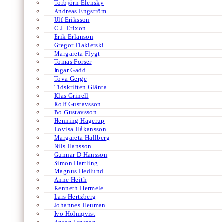
Torbjörn Elensky
Andreas Engström
Ulf Eriksson
C.J. Erixon
Erik Erlanson
Gregor Flakierski
Margareta Flygt
Tomas Forser
Ingar Gadd
Tova Gerge
Tidskriften Glänta
Klas Grinell
Rolf Gustavsson
Bo Gustavsson
Henning Hagerup
Lovisa Håkansson
Margareta Hallberg
Nils Hansson
Gunnar D Hansson
Simon Hartling
Magnus Hedlund
Anne Heith
Kenneth Hermele
Lars Hertzberg
Johannes Heuman
Ivo Holmqvist
Anton Jansson