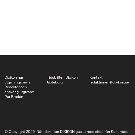
och den fullständige
främlingen i alla sina
filmer – har James
Curtis skrivit den
grundliga och
faktaspäckade
biografin Buster
Keaton: A Filmmaker’s
Life. Magnus Hedlund
skriver här om
Dixikon har
Tidskriften Dixikon
Kontakt:
utgivningsbevis.
Göteborg
redaktionen@dixikon.se
Keaton…
Redaktör och
ansvarig utgivare:
Per Brodén
© Copyright 2026. Nättidskriften DIXIKON ges ut med stöd från Kulturrådet.