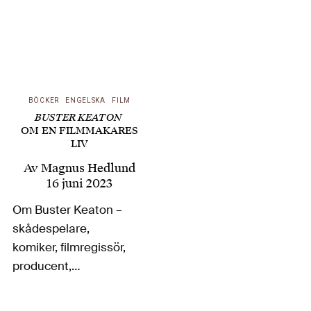
BÖCKER
ENGELSKA
FILM
BUSTER KEATON
OM EN FILMMAKARES
LIV
Av
Magnus Hedlund
16 juni 2023
Om Buster Keaton –
skådespelare,
komiker, filmregissör,
producent,
manusförfattare,
stuntman, stenansikte