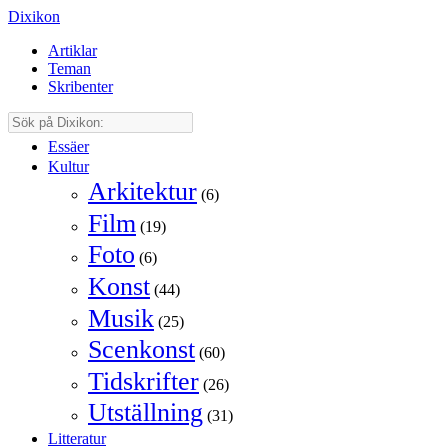
Dixikon
Artiklar
Teman
Skribenter
Essäer
Kultur
Arkitektur
(6)
Film
(19)
Foto
(6)
Konst
(44)
Musik
(25)
Scenkonst
(60)
Tidskrifter
(26)
Utställning
(31)
Litteratur