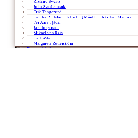
Richard Swartz
John Swedenmark
Erik Tängerstad
Cecilia Rodéhn och Hedvig Mårdh Tidskriften Medusa
Per Arne Tjäder
Jarl Torgerson
Mikael van Reis
Carl Wilén
Margareta Zetterström
Efter:
Datum /
A-Ö
Bloggar
Brottsligt att vara illegal flykting i Italien
Av
Åke Malm
17 maj 2009
Rom, söndag 17 maj – Det blåser hetluft i den italienska valkampanjen
konstaterar belåtet att äntligen visar Italien musklerna. Nu heter reg
Laddar fler artiklar
Dixikon har utgivningsbevis.