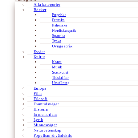
Alla kategorier
Böcker
Engelska
Franska
Italienska
Nordiska språk
Spanska
Tyska
Övriga språk
Essäer
Kultur
Konst
Musik
Scenkonst
Tidskrifter
Utställning
Europa
Film
Filosofi
Framtidsvägar
Historia
In memoriam
Lyrik
Minnesvägar
Naturvetenskap
Populism & värdekris