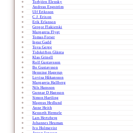
Torbjörn Elensky
Andreas Engström
Ulf Eriksson
C.J. Erixon
Erik Erlanson
Gregor Flakierski
Margareta Flygt
Tomas Forser
Ingar Gadd
Tova Gerge
Tidskriften Glänta
Klas Grinell
Rolf Gustavsson
Bo Gustavsson
Henning Hagerup
Lovisa Håkansson
Margareta Hallberg
Nils Hansson
Gunnar D Hansson
Simon Hartling
Magnus Hedlund
Anne Heith
Kenneth Hermele
Lars Hertzberg
Johannes Heuman
Ivo Holmqvist
Anton Jansson