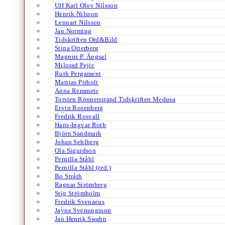
Ulf Karl Olov Nilsson
Henrik Nilsson
Lennart Nilsson
Jan Norming
Tidskriften Ord&Bild
Stina Otterberg
Magnus P. Ängsal
Milorad Pejic
Ruth Pergament
Mattias Pirholt
Anna Remmets
Torsten Rönnerstrand Tidskriften Medusa
Ervin Rosenberg
Fredrik Rosvall
Hans-Ingvar Roth
Björn Sandmark
Johan Sehlberg
Ola Sigurdson
Pernilla Ståhl
Pernilla Ståhl (red.)
Bo Stråth
Ragnar Strömberg
Stig Strömholm
Fredrik Svenaeus
Jayne Svenungsson
Jan Henrik Swahn