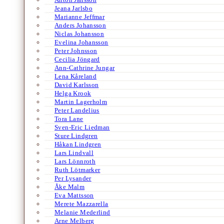
Jeana Jarlsbo
Marianne Jeffmar
Anders Johansson
Niclas Johansson
Evelina Johansson
Peter Johnsson
Cecilia Jöngard
Ann-Cathrine Jungar
Lena Kåreland
David Karlsson
Helga Krook
Martin Lagerholm
Peter Landelius
Tora Lane
Sven-Eric Liedman
Sture Lindgren
Håkan Lindgren
Lars Lindvall
Lars Lönnroth
Ruth Lötmarker
Per Lysander
Åke Malm
Eva Mattsson
Merete Mazzarella
Melanie Mederlind
Arne Melberg