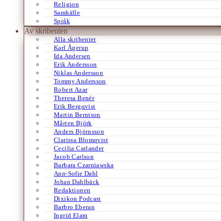
Religion
Samhälle
Språk
Av skribenten
Alla skribenter
Karl Ågerup
Ida Andersen
Erik Andersson
Niklas Andersson
Tommy Andersson
Robert Azar
Theresa Benér
Erik Bergqvist
Martin Berntson
Mårten Björk
Anders Björnsson
Clarissa Blomqvist
Cecilia Carlander
Jacob Carlson
Barbara Czarniawska
Ann-Sofie Dahl
Johan Dahlbäck
Redaktionen
Dixikon Podcast
Barbro Eberan
Ingrid Elam