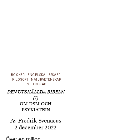
baserad på en
biokemisk
sjukdomsmodell. Så
många som 25 % av
dem – bland annat
penicillinet – har
istället grundats på
slumpvisa fynd.…
BÖCKER
ENGELSKA
ESSÄER
FILOSOFI
NATURVETENSKAP
VETENSKAP
DEN UTSKÄLLDA BIBELN
(1)
OM DSM OCH
PSYKIATRIN
Av
Fredrik Svenaeus
2 december 2022
Över en miljon