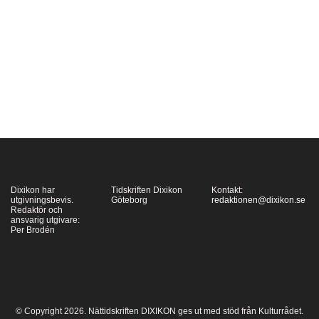
har tagit in skylten. Ja,
låt mig förklara
sammanhanget: –
”Hostan som gjorde sig
hörd världen runt,”
kallade Herald…
Dixikon har
Tidskriften Dixikon
Kontakt:
utgivningsbevis.
Göteborg
redaktionen@dixikon.se
Redaktör och
ansvarig utgivare:
Per Brodén
© Copyright 2026. Nättidskriften DIXIKON ges ut med stöd från Kulturrådet.