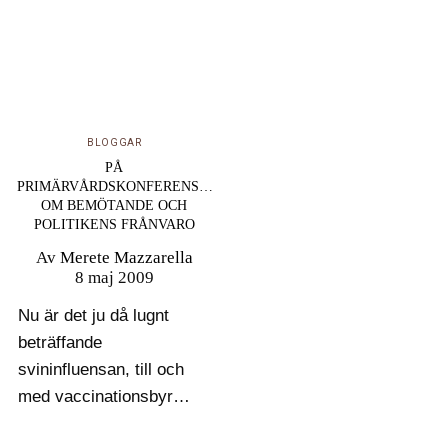
BLOGGAR
PÅ
PRIMÄRVÅRDSKONFERENS…
OM BEMÖTANDE OCH
POLITIKENS FRÅNVARO
Av
Merete Mazzarella
8 maj 2009
Nu är det ju då lugnt
beträffande
svininfluensan, till och
med vaccinationsbyrån
på Sysslomansgatan