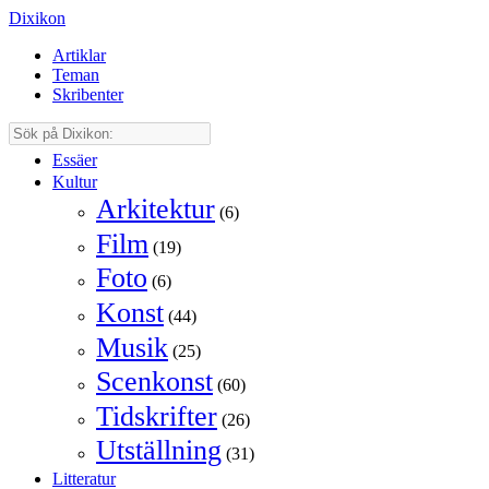
Dixikon
Artiklar
Teman
Skribenter
Essäer
Kultur
Arkitektur
(6)
Film
(19)
Foto
(6)
Konst
(44)
Musik
(25)
Scenkonst
(60)
Tidskrifter
(26)
Utställning
(31)
Litteratur