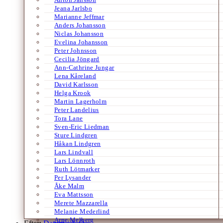
Jeana Jarlsbo
Marianne Jeffmar
Anders Johansson
Niclas Johansson
Evelina Johansson
Peter Johnsson
Cecilia Jöngard
Ann-Cathrine Jungar
Lena Kåreland
David Karlsson
Helga Krook
Martin Lagerholm
Peter Landelius
Tora Lane
Sven-Eric Liedman
Sture Lindgren
Håkan Lindgren
Lars Lindvall
Lars Lönnroth
Ruth Lötmarker
Per Lysander
Åke Malm
Eva Mattsson
Merete Mazzarella
Melanie Mederlind
Arne Melberg