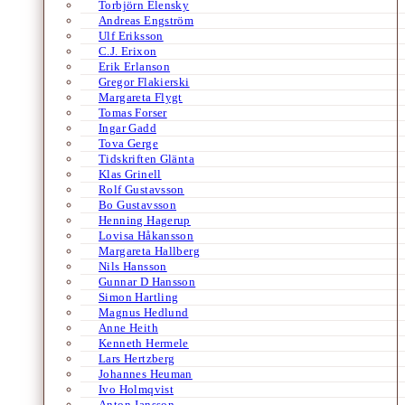
Torbjörn Elensky
Andreas Engström
Ulf Eriksson
C.J. Erixon
Erik Erlanson
Gregor Flakierski
Margareta Flygt
Tomas Forser
Ingar Gadd
Tova Gerge
Tidskriften Glänta
Klas Grinell
Rolf Gustavsson
Bo Gustavsson
Henning Hagerup
Lovisa Håkansson
Margareta Hallberg
Nils Hansson
Gunnar D Hansson
Simon Hartling
Magnus Hedlund
Anne Heith
Kenneth Hermele
Lars Hertzberg
Johannes Heuman
Ivo Holmqvist
Anton Jansson