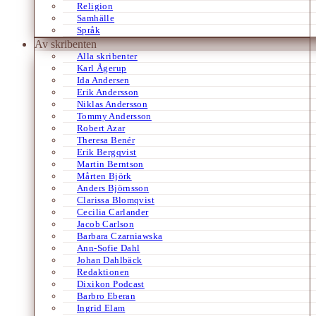
Religion
Samhälle
Språk
Av skribenten
Alla skribenter
Karl Ågerup
Ida Andersen
Erik Andersson
Niklas Andersson
Tommy Andersson
Robert Azar
Theresa Benér
Erik Bergqvist
Martin Berntson
Mårten Björk
Anders Björnsson
Clarissa Blomqvist
Cecilia Carlander
Jacob Carlson
Barbara Czarniawska
Ann-Sofie Dahl
Johan Dahlbäck
Redaktionen
Dixikon Podcast
Barbro Eberan
Ingrid Elam