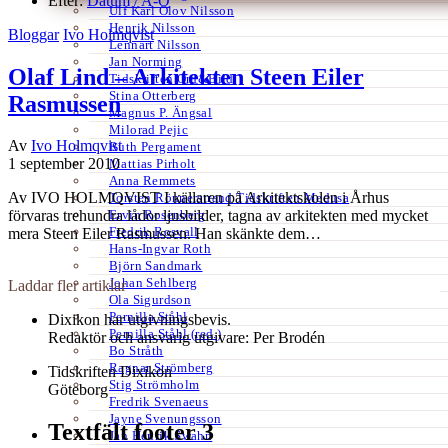
Efter:
Datum /
A-Ö
Ulf Karl Olov Nilsson
Henrik Nilsson
Bloggar
Ivo Holmqvist
Lennart Nilsson
Jan Norming
Olaf Lind – Arkitekten Steen Eiler
Tidskriften Ord&Bild
Stina Otterberg
Rasmussen
Magnus P. Ängsal
Milorad Pejic
Av
Ivo Holmqvist
Ruth Pergament
1 september 2010
Mattias Pirholt
Anna Remmets
Av IVO HOLMQVIST I källaren på Arkitektskolen i Århus
Torsten Rönnerstrand Tidskriften Medusa
Ervin Rosenberg
förvaras trehundra lådor ljusbilder, tagna av arkitekten med mycket
Fredrik Rosvall
mera Steen Eiler Rasmussen. Han skänkte dem…
Hans-Ingvar Roth
Björn Sandmark
Johan Sehlberg
Laddar fler artiklar
Ola Sigurdson
Pernilla Ståhl
Dixikon har utgivningsbevis.
Pernilla Ståhl (red.)
Redaktör och ansvarig utgivare: Per Brodén
Bo Stråth
Ragnar Strömberg
Tidskriften Dixikon
Stig Strömholm
Göteborg
Fredrik Svenaeus
Jayne Svenungsson
Textfält footer 3
Jan Henrik Swahn