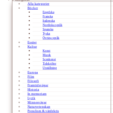
Alla kategorier
Böcker
Engelska
Franska
Italienska
Nordiska språk
Spanska
Tyska
Övriga språk
Essäer
Kultur
Konst
Musik
Scenkonst
Tidskrifter
Utställning
Europa
Film
Filosofi
Framtidsvägar
Historia
In memoriam
Lyrik
Minnesvägar
Naturvetenskap
Populism & värdekris