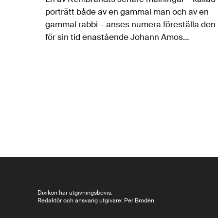
porträtt både av en gammal man och av en
gammal rabbi – anses numera föreställa den
för sin tid enastående Johann Amos
Comenius (Komenský på tjeckiska), filosof,
teolog och inte minst pedagog, som…
Dixikon har utgivningsbevis.
Redaktör och ansvarig utgivare: Per Brodén