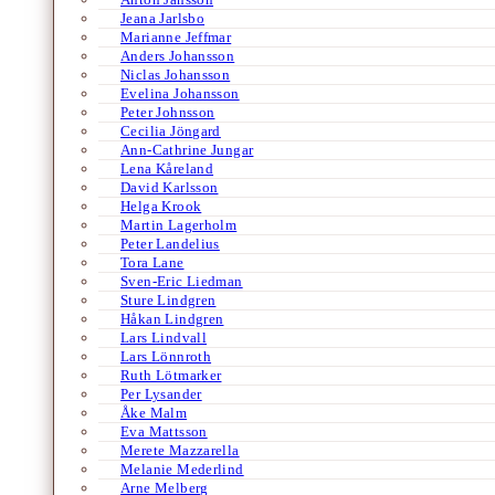
Jeana Jarlsbo
Marianne Jeffmar
Anders Johansson
Niclas Johansson
Evelina Johansson
Peter Johnsson
Cecilia Jöngard
Ann-Cathrine Jungar
Lena Kåreland
David Karlsson
Helga Krook
Martin Lagerholm
Peter Landelius
Tora Lane
Sven-Eric Liedman
Sture Lindgren
Håkan Lindgren
Lars Lindvall
Lars Lönnroth
Ruth Lötmarker
Per Lysander
Åke Malm
Eva Mattsson
Merete Mazzarella
Melanie Mederlind
Arne Melberg