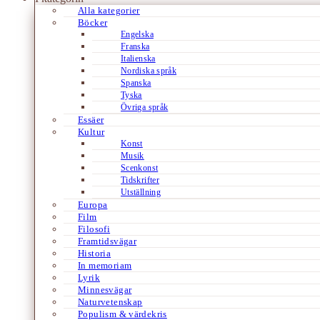
Alla kategorier
Böcker
Engelska
Franska
Italienska
Nordiska språk
Spanska
Tyska
Övriga språk
Essäer
Kultur
Konst
Musik
Scenkonst
Tidskrifter
Utställning
Europa
Film
Filosofi
Framtidsvägar
Historia
In memoriam
Lyrik
Minnesvägar
Naturvetenskap
Populism & värdekris