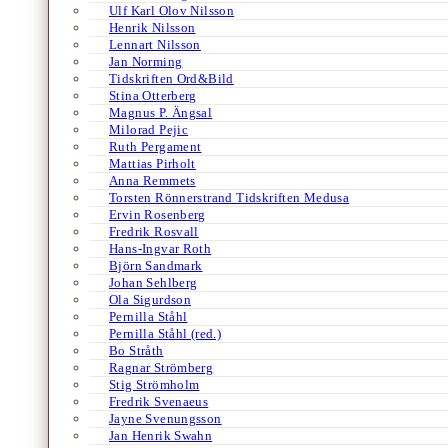
Ulf Karl Olov Nilsson
Henrik Nilsson
Lennart Nilsson
Jan Norming
Tidskriften Ord&Bild
Stina Otterberg
Magnus P. Ängsal
Milorad Pejic
Ruth Pergament
Mattias Pirholt
Anna Remmets
Torsten Rönnerstrand Tidskriften Medusa
Ervin Rosenberg
Fredrik Rosvall
Hans-Ingvar Roth
Björn Sandmark
Johan Sehlberg
Ola Sigurdson
Pernilla Ståhl
Pernilla Ståhl (red.)
Bo Stråth
Ragnar Strömberg
Stig Strömholm
Fredrik Svenaeus
Jayne Svenungsson
Jan Henrik Swahn