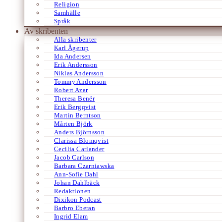
Religion
Samhälle
Språk
Av skribenten
Alla skribenter
Karl Ågerup
Ida Andersen
Erik Andersson
Niklas Andersson
Tommy Andersson
Robert Azar
Theresa Benér
Erik Bergqvist
Martin Berntson
Mårten Björk
Anders Björnsson
Clarissa Blomqvist
Cecilia Carlander
Jacob Carlson
Barbara Czarniawska
Ann-Sofie Dahl
Johan Dahlbäck
Redaktionen
Dixikon Podcast
Barbro Eberan
Ingrid Elam