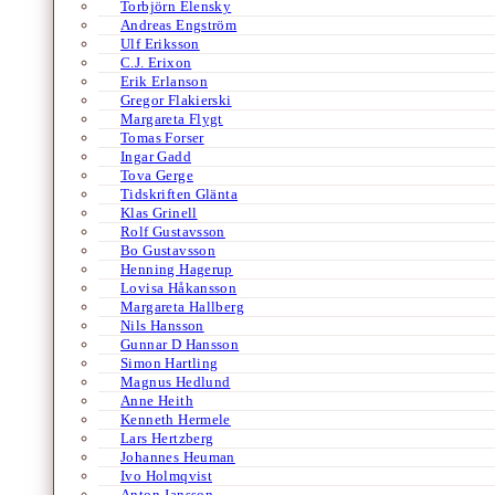
Torbjörn Elensky
Andreas Engström
Ulf Eriksson
C.J. Erixon
Erik Erlanson
Gregor Flakierski
Margareta Flygt
Tomas Forser
Ingar Gadd
Tova Gerge
Tidskriften Glänta
Klas Grinell
Rolf Gustavsson
Bo Gustavsson
Henning Hagerup
Lovisa Håkansson
Margareta Hallberg
Nils Hansson
Gunnar D Hansson
Simon Hartling
Magnus Hedlund
Anne Heith
Kenneth Hermele
Lars Hertzberg
Johannes Heuman
Ivo Holmqvist
Anton Jansson