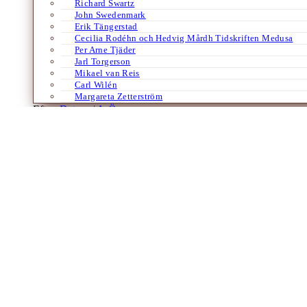
Richard Swartz
John Swedenmark
Erik Tängerstad
Cecilia Rodéhn och Hedvig Mårdh Tidskriften Medusa
Per Arne Tjäder
Jarl Torgerson
Mikael van Reis
Carl Wilén
Margareta Zetterström
Efter:
Datum /
A-Ö
Åke Malm
Bloggar
Berlusconi, Lega Nord och ett nytt MSI
Av
Åke Malm
16 juni 2009
Av ÅKE MALM Rom, måndag 15 juni. – Det har skrivits om mediekrig i 
för att avlägsna en demokratiskt…
Laddar fler artiklar
Dixikon har utgivningsbevis.