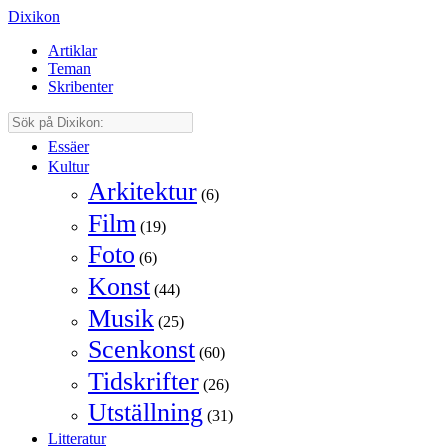
Dixikon
Artiklar
Teman
Skribenter
Essäer
Kultur
Arkitektur
(6)
Film
(19)
Foto
(6)
Konst
(44)
Musik
(25)
Scenkonst
(60)
Tidskrifter
(26)
Utställning
(31)
Litteratur