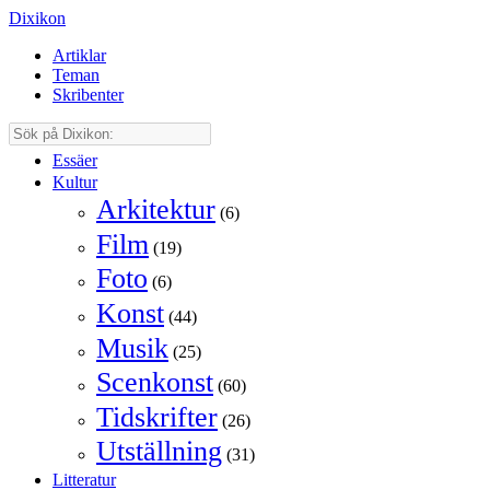
Dixikon
Artiklar
Teman
Skribenter
Essäer
Kultur
Arkitektur
(6)
Film
(19)
Foto
(6)
Konst
(44)
Musik
(25)
Scenkonst
(60)
Tidskrifter
(26)
Utställning
(31)
Litteratur