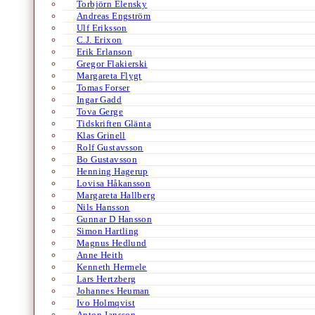
Torbjörn Elensky
Andreas Engström
Ulf Eriksson
C.J. Erixon
Erik Erlanson
Gregor Flakierski
Margareta Flygt
Tomas Forser
Ingar Gadd
Tova Gerge
Tidskriften Glänta
Klas Grinell
Rolf Gustavsson
Bo Gustavsson
Henning Hagerup
Lovisa Håkansson
Margareta Hallberg
Nils Hansson
Gunnar D Hansson
Simon Hartling
Magnus Hedlund
Anne Heith
Kenneth Hermele
Lars Hertzberg
Johannes Heuman
Ivo Holmqvist
Anton Jansson