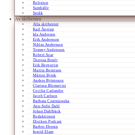
Religion
Samhälle
Språk
Av skribenten
Alla skribenter
Karl Ågerup
Ida Andersen
Erik Andersson
Niklas Andersson
Tommy Andersson
Robert Azar
Theresa Benér
Erik Bergqvist
Martin Berntson
Mårten Björk
Anders Björnsson
Clarissa Blomqvist
Cecilia Carlander
Jacob Carlson
Barbara Czarniawska
Ann-Sofie Dahl
Johan Dahlbäck
Redaktionen
Dixikon Podcast
Barbro Eberan
Ingrid Elam