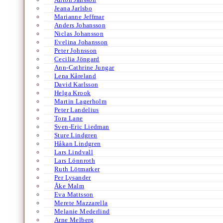
Jeana Jarlsbo
Marianne Jeffmar
Anders Johansson
Niclas Johansson
Evelina Johansson
Peter Johnsson
Cecilia Jöngard
Ann-Cathrine Jungar
Lena Kåreland
David Karlsson
Helga Krook
Martin Lagerholm
Peter Landelius
Tora Lane
Sven-Eric Liedman
Sture Lindgren
Håkan Lindgren
Lars Lindvall
Lars Lönnroth
Ruth Lötmarker
Per Lysander
Åke Malm
Eva Mattsson
Merete Mazzarella
Melanie Mederlind
Arne Melberg