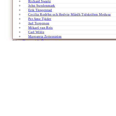
Richard Swartz
John Swedenmark
Erik Tängerstad
Cecilia Rodéhn och Hedvig Mårdh Tidskriften Medusa
Per Arne Tjäder
Jarl Torgerson
Mikael van Reis
Carl Wilén
Margareta Zetterström
Efter:
Datum /
A-Ö
Antiken
Filosofi
Historia
Övriga språk
Religion
Hur fick människan en kropp?
Några reflektioner om själen i platonsk tra
Av
Anton Svanqvist
26 januari 2024
Är vår själ bara en kroppslig funktion i vår hjärna, ett medvetande 
en tillfällig behållare för dem? Eller…
Laddar fler artiklar