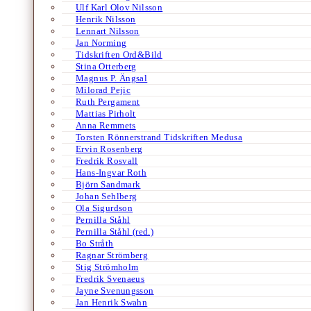
Ulf Karl Olov Nilsson
Henrik Nilsson
Lennart Nilsson
Jan Norming
Tidskriften Ord&Bild
Stina Otterberg
Magnus P. Ängsal
Milorad Pejic
Ruth Pergament
Mattias Pirholt
Anna Remmets
Torsten Rönnerstrand Tidskriften Medusa
Ervin Rosenberg
Fredrik Rosvall
Hans-Ingvar Roth
Björn Sandmark
Johan Sehlberg
Ola Sigurdson
Pernilla Ståhl
Pernilla Ståhl (red.)
Bo Stråth
Ragnar Strömberg
Stig Strömholm
Fredrik Svenaeus
Jayne Svenungsson
Jan Henrik Swahn