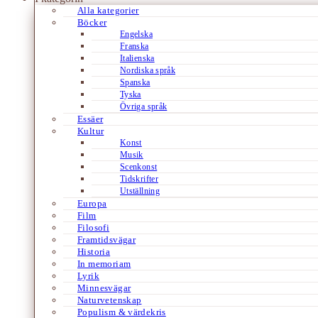
Alla kategorier
Böcker
Engelska
Franska
Italienska
Nordiska språk
Spanska
Tyska
Övriga språk
Essäer
Kultur
Konst
Musik
Scenkonst
Tidskrifter
Utställning
Europa
Film
Filosofi
Framtidsvägar
Historia
In memoriam
Lyrik
Minnesvägar
Naturvetenskap
Populism & värdekris