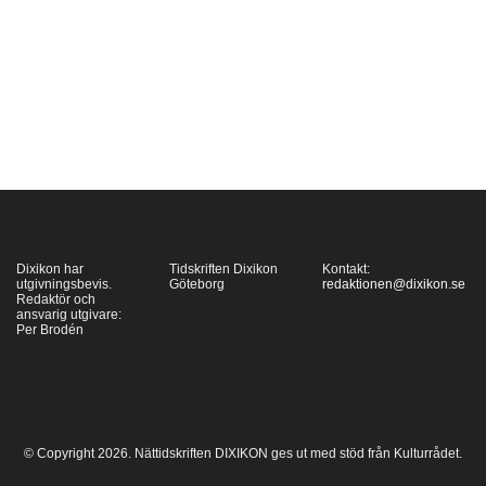
vågens främsta profiler.
Mikael Timm skriver
här om sina möten med
Godard själv och med
hans filmer, också de
mindre kända.…
Dixikon har
Tidskriften Dixikon
Kontakt:
utgivningsbevis.
Göteborg
redaktionen@dixikon.se
Redaktör och
ansvarig utgivare:
Per Brodén
© Copyright 2026. Nättidskriften DIXIKON ges ut med stöd från Kulturrådet.