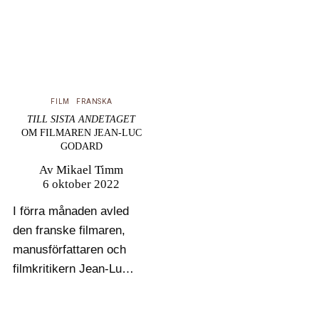
FILM
FRANSKA
TILL SISTA ANDETAGET
OM FILMAREN JEAN-LUC
GODARD
Av
Mikael Timm
6 oktober 2022
I förra månaden avled
den franske filmaren,
manusförfattaren och
filmkritikern Jean-Luc
Godard, allmänt ansedd
som en av franska nya