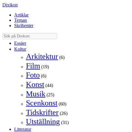
Dixikon
Artiklar
Teman
Skribenter
Essäer
Kultur
Arkitektur
(6)
Film
(19)
Foto
(6)
Konst
(44)
Musik
(25)
Scenkonst
(60)
Tidskrifter
(26)
Utställning
(31)
Litteratur