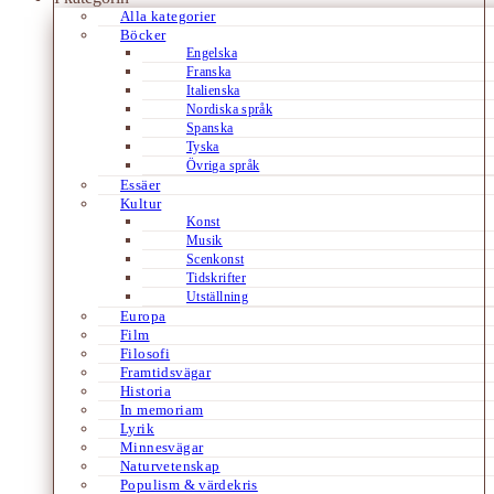
Alla kategorier
Böcker
Engelska
Franska
Italienska
Nordiska språk
Spanska
Tyska
Övriga språk
Essäer
Kultur
Konst
Musik
Scenkonst
Tidskrifter
Utställning
Europa
Film
Filosofi
Framtidsvägar
Historia
In memoriam
Lyrik
Minnesvägar
Naturvetenskap
Populism & värdekris