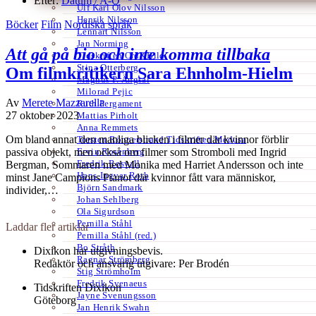
Efter:
Datum /
A-Ö
Ulf Karl Olov Nilsson
Henrik Nilsson
Böcker
Film
Nordiska språk
Lennart Nilsson
Jan Norming
Att gå på bio och inte komma tillbaka
Tidskriften Ord&Bild
Stina Otterberg
Om filmkritikern Sara Ehnholm-Hielm
Magnus P. Ängsal
Milorad Pejic
Av
Merete Mazzarella
Ruth Pergament
27 oktober 2023
Mattias Pirholt
Anna Remmets
Om bland annat den manliga blicken i filmer där kvinnor förblir
Torsten Rönnerstrand Tidskriften Medusa
Ervin Rosenberg
passiva objekt, men också om filmer som Stromboli med Ingrid
Fredrik Rosvall
Bergman, Sommaren med Monika med Harriet Andersson och inte
Hans-Ingvar Roth
minst Jane Campions Pianot där kvinnor fått vara människor,
Björn Sandmark
individer,…
Johan Sehlberg
Ola Sigurdson
Pernilla Ståhl
Laddar fler artiklar
Pernilla Ståhl (red.)
Bo Stråth
Dixikon har utgivningsbevis.
Ragnar Strömberg
Redaktör och ansvarig utgivare: Per Brodén
Stig Strömholm
Fredrik Svenaeus
Tidskriften Dixikon
Jayne Svenungsson
Göteborg
Jan Henrik Swahn