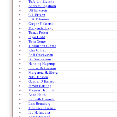
Torbjörn Elensky
Andreas Engström
Ulf Eriksson
C.J. Erixon
Erik Erlanson
Gregor Flakierski
Margareta Flygt
Tomas Forser
Ingar Gadd
Tova Gerge
Tidskriften Glänta
Klas Grinell
Rolf Gustavsson
Bo Gustavsson
Henning Hagerup
Lovisa Håkansson
Margareta Hallberg
Nils Hansson
Gunnar D Hansson
Simon Hartling
Magnus Hedlund
Anne Heith
Kenneth Hermele
Lars Hertzberg
Johannes Heuman
Ivo Holmqvist
Anton Jansson