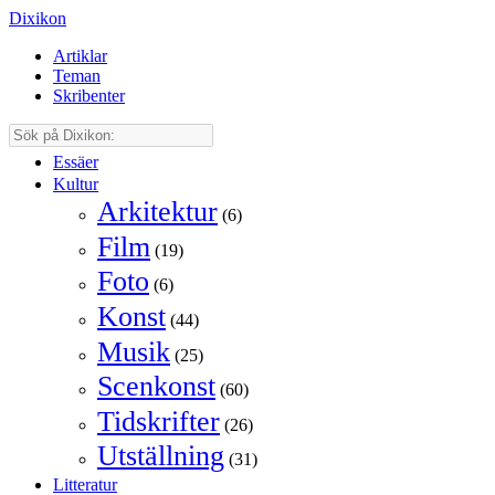
Dixikon
Artiklar
Teman
Skribenter
Essäer
Kultur
Arkitektur
(6)
Film
(19)
Foto
(6)
Konst
(44)
Musik
(25)
Scenkonst
(60)
Tidskrifter
(26)
Utställning
(31)
Litteratur