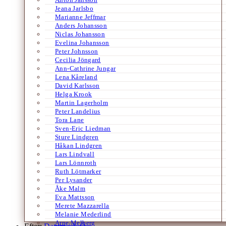
Jeana Jarlsbo
Marianne Jeffmar
Anders Johansson
Niclas Johansson
Evelina Johansson
Peter Johnsson
Cecilia Jöngard
Ann-Cathrine Jungar
Lena Kåreland
David Karlsson
Helga Krook
Martin Lagerholm
Peter Landelius
Tora Lane
Sven-Eric Liedman
Sture Lindgren
Håkan Lindgren
Lars Lindvall
Lars Lönnroth
Ruth Lötmarker
Per Lysander
Åke Malm
Eva Mattsson
Merete Mazzarella
Melanie Mederlind
Arne Melberg