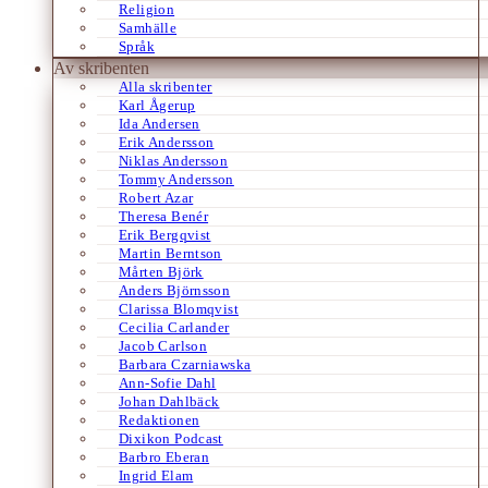
Religion
Samhälle
Språk
Av skribenten
Alla skribenter
Karl Ågerup
Ida Andersen
Erik Andersson
Niklas Andersson
Tommy Andersson
Robert Azar
Theresa Benér
Erik Bergqvist
Martin Berntson
Mårten Björk
Anders Björnsson
Clarissa Blomqvist
Cecilia Carlander
Jacob Carlson
Barbara Czarniawska
Ann-Sofie Dahl
Johan Dahlbäck
Redaktionen
Dixikon Podcast
Barbro Eberan
Ingrid Elam