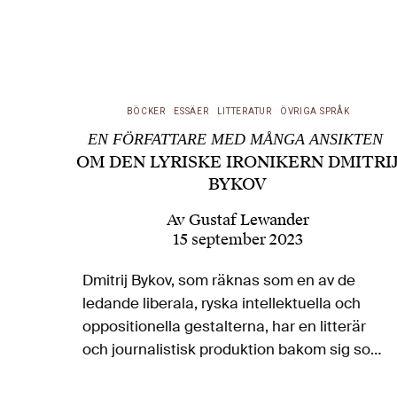
BÖCKER
ESSÄER
LITTERATUR
ÖVRIGA SPRÅK
EN FÖRFATTARE MED MÅNGA ANSIKTEN
OM DEN LYRISKE IRONIKERN DMITRI
BYKOV
Av
Gustaf Lewander
15 september 2023
Dmitrij Bykov, som räknas som en av de
ledande liberala, ryska intellektuella och
oppositionella gestalterna, har en litterär
och journalistisk produktion bakom sig som
är så omfattande att den är svår att
överblicka: ett tjugotal romaner, nästan lika