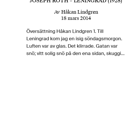
JOSEPH ROTH – LENINGRAD (1928)
Av
Håkan Lindgren
18 mars 2014
Översättning Håkan Lindgren 1. Till
Leningrad kom jag en isig söndagsmorgon.
Luften var av glas. Det klirrade. Gatan var
snö; vitt solig snö på den ena sidan, skuggig
snö på den andra. Trottoarerna skildes från
gatan av snöhögar som låg…