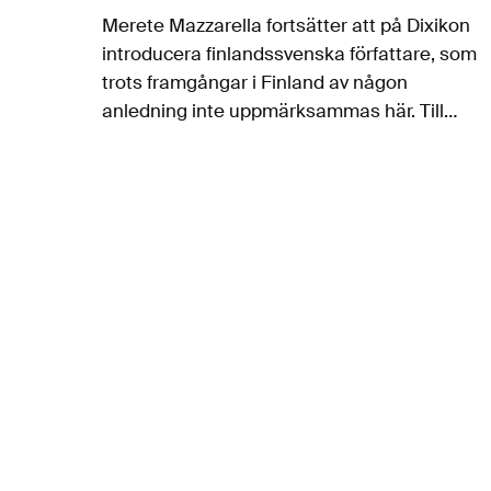
Merete Mazzarella fortsätter att på Dixikon
introducera finlandssvenska författare, som
trots framgångar i Finland av någon
anledning inte uppmärksammas här. Till
dem hör också Sofia Parland, som
debuterade som 17-åring med romanen
Skrivet på revbenen, belönad med den
finlandssvenska rundradions litteraturpris.…