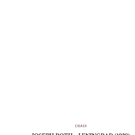
många diktsamlingar,…
ESSÄER