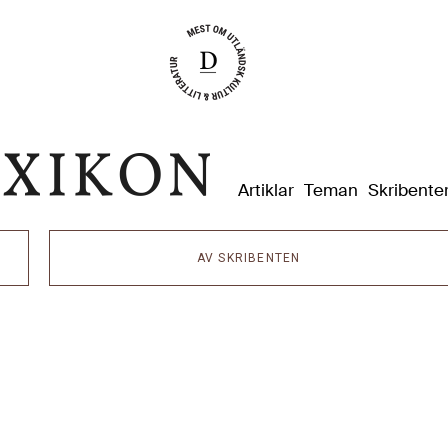
Dixikon
Artiklar
Teman
Skribente
AV SKRIBENTEN