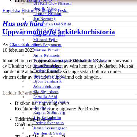
Efter:
Datum /
A-Ö
Ulf Karl Olov Nilsson
Henrik Nilsson
Engelska
Historia
Samhälle
Tyska
Lennart Nilsson
Jan Norming
Hus och härd
Tidskriften Ord&Bild
Stina Otterberg
Uppvärmningens arkitekturhistoria
Magnus P. Ängsal
Milorad Pejic
Av
Claes Caldenby
Ruth Pergament
10 februari 2023
Mattias Pirholt
Anna Remmets
Innan el- och energipriserna började skena efter Rysslands invasion
Torsten Rönnerstrand Tidskriften Medusa
Ervin Rosenberg
av Ukraina var uppvärmningen av våra hem en självklarhet. Men så
Fredrik Rosvall
har det inte alltid varit. För inte så länge sedan höll man under
Hans-Ingvar Roth
vintern delar av bostaden ouppvärmd och trängde…
Björn Sandmark
Johan Sehlberg
Ola Sigurdson
Laddar fler artiklar
Pernilla Ståhl
Pernilla Ståhl (red.)
Dixikon har utgivningsbevis.
Bo Stråth
Redaktör och ansvarig utgivare: Per Brodén
Ragnar Strömberg
Stig Strömholm
Tidskriften Dixikon
Fredrik Svenaeus
Göteborg
Jayne Svenungsson
Jan Henrik Swahn