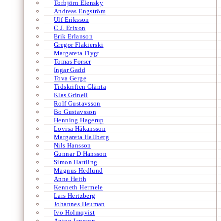
Torbjörn Elensky
Andreas Engström
Ulf Eriksson
C.J. Erixon
Erik Erlanson
Gregor Flakierski
Margareta Flygt
Tomas Forser
Ingar Gadd
Tova Gerge
Tidskriften Glänta
Klas Grinell
Rolf Gustavsson
Bo Gustavsson
Henning Hagerup
Lovisa Håkansson
Margareta Hallberg
Nils Hansson
Gunnar D Hansson
Simon Hartling
Magnus Hedlund
Anne Heith
Kenneth Hermele
Lars Hertzberg
Johannes Heuman
Ivo Holmqvist
Anton Jansson