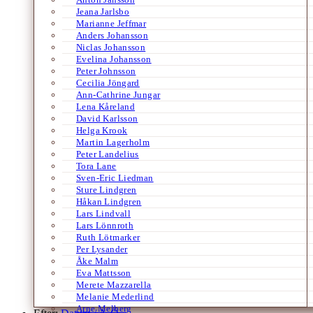
Jeana Jarlsbo
Marianne Jeffmar
Anders Johansson
Niclas Johansson
Evelina Johansson
Peter Johnsson
Cecilia Jöngard
Ann-Cathrine Jungar
Lena Kåreland
David Karlsson
Helga Krook
Martin Lagerholm
Peter Landelius
Tora Lane
Sven-Eric Liedman
Sture Lindgren
Håkan Lindgren
Lars Lindvall
Lars Lönnroth
Ruth Lötmarker
Per Lysander
Åke Malm
Eva Mattsson
Merete Mazzarella
Melanie Mederlind
Arne Melberg