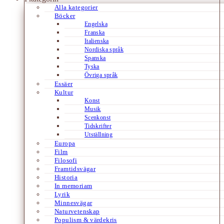
Alla kategorier
Böcker
Engelska
Franska
Italienska
Nordiska språk
Spanska
Tyska
Övriga språk
Essäer
Kultur
Konst
Musik
Scenkonst
Tidskrifter
Utställning
Europa
Film
Filosofi
Framtidsvägar
Historia
In memoriam
Lyrik
Minnesvägar
Naturvetenskap
Populism & värdekris