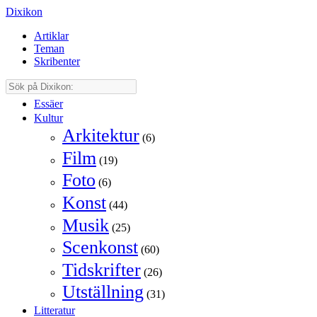
Dixikon
Artiklar
Teman
Skribenter
Essäer
Kultur
Arkitektur
(6)
Film
(19)
Foto
(6)
Konst
(44)
Musik
(25)
Scenkonst
(60)
Tidskrifter
(26)
Utställning
(31)
Litteratur