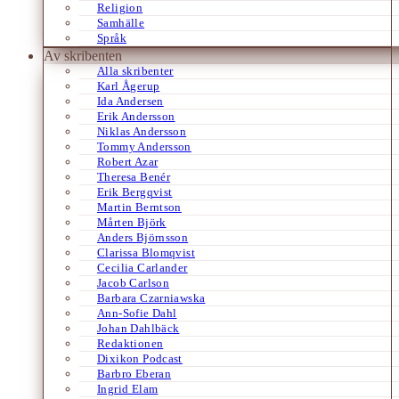
Religion
Samhälle
Språk
Av skribenten
Alla skribenter
Karl Ågerup
Ida Andersen
Erik Andersson
Niklas Andersson
Tommy Andersson
Robert Azar
Theresa Benér
Erik Bergqvist
Martin Berntson
Mårten Björk
Anders Björnsson
Clarissa Blomqvist
Cecilia Carlander
Jacob Carlson
Barbara Czarniawska
Ann-Sofie Dahl
Johan Dahlbäck
Redaktionen
Dixikon Podcast
Barbro Eberan
Ingrid Elam