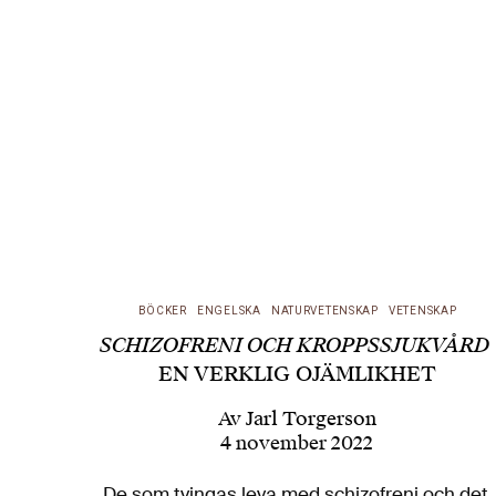
BÖCKER
ENGELSKA
NATURVETENSKAP
VETENSKAP
SCHIZOFRENI OCH KROPPSSJUKVÅRD
EN VERKLIG OJÄMLIKHET
Av
Jarl Torgerson
4 november 2022
De som tvingas leva med schizofreni och det