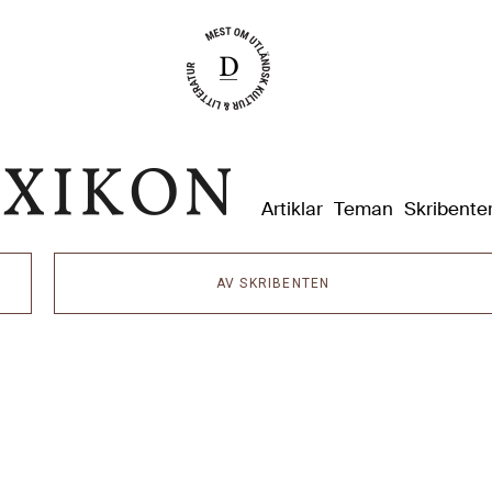
Dixikon
Artiklar
Teman
Skribente
AV SKRIBENTEN