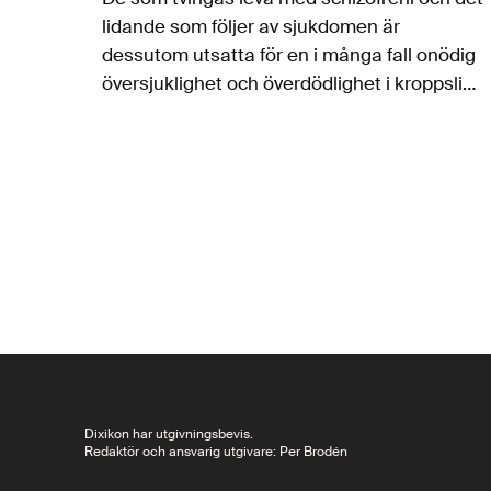
lidande som följer av sjukdomen är
dessutom utsatta för en i många fall onödig
översjuklighet och överdödlighet i kroppsliga
sjukdomar. Jarl Torgerson har läst Physical
Health and Schizophrenia, om en
skrämmande ojämlikhet i vården,…
Dixikon har utgivningsbevis.
Redaktör och ansvarig utgivare: Per Brodén