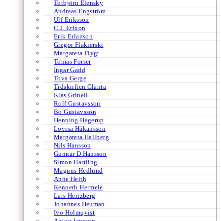
Torbjörn Elensky
Andreas Engström
Ulf Eriksson
C.J. Erixon
Erik Erlanson
Gregor Flakierski
Margareta Flygt
Tomas Forser
Ingar Gadd
Tova Gerge
Tidskriften Glänta
Klas Grinell
Rolf Gustavsson
Bo Gustavsson
Henning Hagerup
Lovisa Håkansson
Margareta Hallberg
Nils Hansson
Gunnar D Hansson
Simon Hartling
Magnus Hedlund
Anne Heith
Kenneth Hermele
Lars Hertzberg
Johannes Heuman
Ivo Holmqvist
Anton Jansson