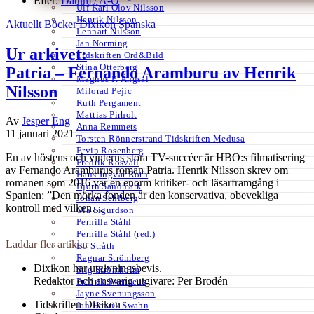
Efter:
Datum /
A-Ö
Ulf Karl Olov Nilsson
Henrik Nilsson
Aktuellt
Böcker
Dixikon
Spanska
Lennart Nilsson
Jan Norming
Ur arkivet:
Tidskriften Ord&Bild
Stina Otterberg
Patria – Fernando Aramburu av Henrik
Magnus P. Ängsal
Nilsson
Milorad Pejic
Ruth Pergament
Mattias Pirholt
Av
Jesper Eng
Anna Remmets
11 januari 2021
Torsten Rönnerstrand Tidskriften Medusa
Ervin Rosenberg
En av höstens och vinterns stora TV-succéer är HBO:s filmatisering
Fredrik Rosvall
av Fernando Aramburus roman Patria. Henrik Nilsson skrev om
Hans-Ingvar Roth
romanen som 2016 var en enorm kritiker- och läsarframgång i
Björn Sandmark
Spanien: ”Den mörka fonden är den konservativa, obevekliga
Johan Sehlberg
kontroll med vilken…
Ola Sigurdson
Pernilla Ståhl
Pernilla Ståhl (red.)
Laddar fler artiklar
Bo Stråth
Ragnar Strömberg
Dixikon har utgivningsbevis.
Stig Strömholm
Redaktör och ansvarig utgivare: Per Brodén
Fredrik Svenaeus
Jayne Svenungsson
Tidskriften Dixikon
Jan Henrik Swahn