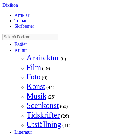
Dixikon
Artiklar
Teman
Skribenter
Essäer
Kultur
Arkitektur
(6)
Film
(19)
Foto
(6)
Konst
(44)
Musik
(25)
Scenkonst
(60)
Tidskrifter
(26)
Utställning
(31)
Litteratur