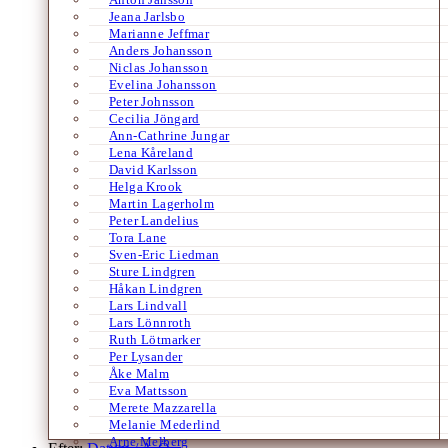
Jeana Jarlsbo
Marianne Jeffmar
Anders Johansson
Niclas Johansson
Evelina Johansson
Peter Johnsson
Cecilia Jöngard
Ann-Cathrine Jungar
Lena Kåreland
David Karlsson
Helga Krook
Martin Lagerholm
Peter Landelius
Tora Lane
Sven-Eric Liedman
Sture Lindgren
Håkan Lindgren
Lars Lindvall
Lars Lönnroth
Ruth Lötmarker
Per Lysander
Åke Malm
Eva Mattsson
Merete Mazzarella
Melanie Mederlind
Arne Melberg