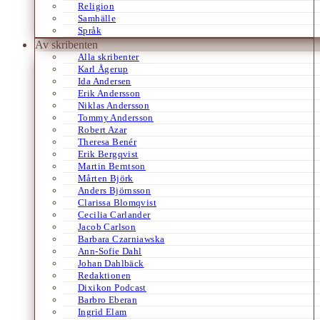
Religion
Samhälle
Språk
Av skribenten
Alla skribenter
Karl Ågerup
Ida Andersen
Erik Andersson
Niklas Andersson
Tommy Andersson
Robert Azar
Theresa Benér
Erik Bergqvist
Martin Berntson
Mårten Björk
Anders Björnsson
Clarissa Blomqvist
Cecilia Carlander
Jacob Carlson
Barbara Czarniawska
Ann-Sofie Dahl
Johan Dahlbäck
Redaktionen
Dixikon Podcast
Barbro Eberan
Ingrid Elam