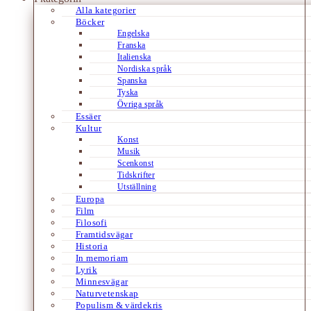
Alla kategorier
Böcker
Engelska
Franska
Italienska
Nordiska språk
Spanska
Tyska
Övriga språk
Essäer
Kultur
Konst
Musik
Scenkonst
Tidskrifter
Utställning
Europa
Film
Filosofi
Framtidsvägar
Historia
In memoriam
Lyrik
Minnesvägar
Naturvetenskap
Populism & värdekris