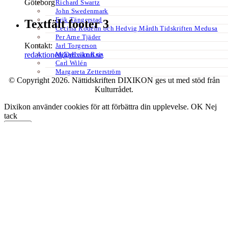
Göteborg
Richard Swartz
John Swedenmark
Erik Tängerstad
Textfält footer 3
Cecilia Rodéhn och Hedvig Mårdh Tidskriften Medusa
Per Arne Tjäder
Kontakt:
Jarl Torgerson
Mikael van Reis
redaktionen@dixikon.se
Carl Wilén
Margareta Zetterström
© Copyright 2026. Nättidskriften DIXIKON ges ut med stöd från
Kulturrådet.
Dixikon använder cookies för att förbättra din upplevelse.
OK
Nej
tack
Stäng
Privacy Overview
This website uses cookies to improve your experience while you
navigate through the website. Out of these, the cookies that are
categorized as necessary are stored on your browser as they are
essential for the working of basic functionalities of the website. We
also use third-party cookies that help us analyze and understand how