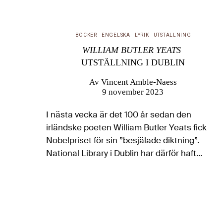
BÖCKER
ENGELSKA
LYRIK
UTSTÄLLNING
WILLIAM BUTLER YEATS
UTSTÄLLNING I DUBLIN
Av
Vincent Amble-Naess
9 november 2023
I nästa vecka är det 100 år sedan den
irländske poeten William Butler Yeats fick
Nobelpriset för sin ”besjälade diktning”.
National Library i Dublin har därför haft
nypremiär på den rika utställningen The Life
and Works of WB Yeats, där…