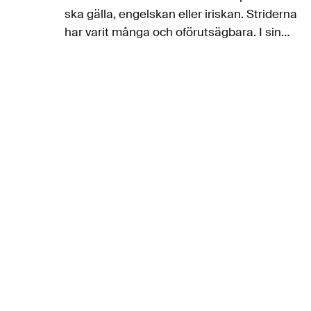
ska gälla, engelskan eller iriskan. Striderna
har varit många och oförutsägbara. I sin
Wars of Words ger Tony Crowley en
fascinerande beskrivning av…