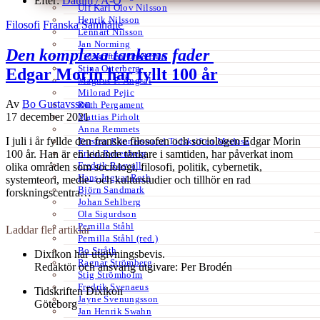
Efter:
Datum /
A-Ö
Ulf Karl Olov Nilsson
Henrik Nilsson
Filosofi
Franska
Samhälle
Lennart Nilsson
Jan Norming
Den komplexa tankens fader
Tidskriften Ord&Bild
Stina Otterberg
Edgar Morin har fyllt 100 år
Magnus P. Ängsal
Milorad Pejic
Av
Bo Gustavsson
Ruth Pergament
17 december 2021
Mattias Pirholt
Anna Remmets
I juli i år fyllde den franske filosofen och sociologen Edgar Morin
Torsten Rönnerstrand Tidskriften Medusa
Ervin Rosenberg
100 år. Han är en ledande tänkare i samtiden, har påverkat inom
Fredrik Rosvall
olika områden som sociologi, filosofi, politik, cybernetik,
Hans-Ingvar Roth
systemteori, medie- och kulturstudier och tillhör en rad
Björn Sandmark
forskningscentra…
Johan Sehlberg
Ola Sigurdson
Pernilla Ståhl
Laddar fler artiklar
Pernilla Ståhl (red.)
Bo Stråth
Dixikon har utgivningsbevis.
Ragnar Strömberg
Redaktör och ansvarig utgivare: Per Brodén
Stig Strömholm
Fredrik Svenaeus
Tidskriften Dixikon
Jayne Svenungsson
Göteborg
Jan Henrik Swahn