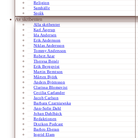
Religion
Samhälle
Språk
Av skribenten
Alla skribenter
Karl Ågerup
Ida Andersen
Erik Andersson
Niklas Andersson
Tommy Andersson
Robert Azar
Theresa Benér
Erik Bergqvist
Martin Berntson
Mårten Björk
Anders Björnsson
Clarissa Blomqvist
Cecilia Carlander
Jacob Carlson
Barbara Czarniawska
Ann-Sofie Dahl
Johan Dahlbäck
Redaktionen
Dixikon Podcast
Barbro Eberan
Ingrid Elam