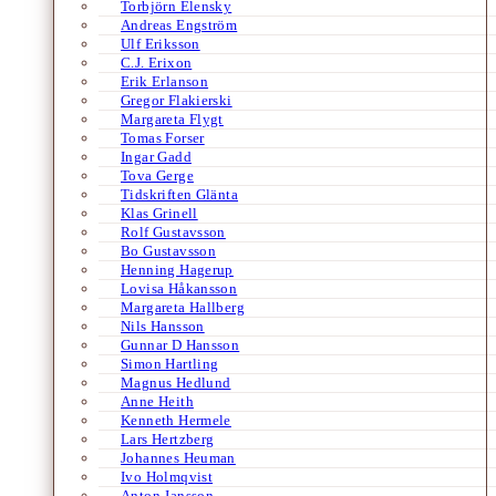
Torbjörn Elensky
Andreas Engström
Ulf Eriksson
C.J. Erixon
Erik Erlanson
Gregor Flakierski
Margareta Flygt
Tomas Forser
Ingar Gadd
Tova Gerge
Tidskriften Glänta
Klas Grinell
Rolf Gustavsson
Bo Gustavsson
Henning Hagerup
Lovisa Håkansson
Margareta Hallberg
Nils Hansson
Gunnar D Hansson
Simon Hartling
Magnus Hedlund
Anne Heith
Kenneth Hermele
Lars Hertzberg
Johannes Heuman
Ivo Holmqvist
Anton Jansson