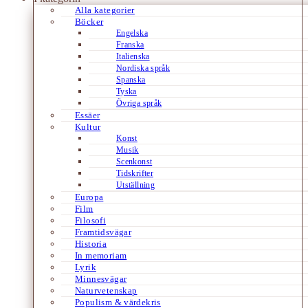
Alla kategorier
Böcker
Engelska
Franska
Italienska
Nordiska språk
Spanska
Tyska
Övriga språk
Essäer
Kultur
Konst
Musik
Scenkonst
Tidskrifter
Utställning
Europa
Film
Filosofi
Framtidsvägar
Historia
In memoriam
Lyrik
Minnesvägar
Naturvetenskap
Populism & värdekris