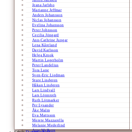
Jeana Jarlsbo
Marianne Jeffmar
Anders Johansson
Niclas Johansson
Evelina Johansson
Peter Johnsson
Cecilia Jöngard
Ann-Cathrine Jungar
Lena Kåreland
David Karlsson
Helga Krook
Martin Lagerholm
Peter Landelius
Tora Lane
Sven-Eric Liedman
Sture Lindgren
Håkan Lindgren
Lars Lindvall
Lars Lönnroth
Ruth Lötmarker
Per Lysander
Åke Malm
Eva Mattsson
Merete Mazzarella
Melanie Mederlind
Arne Melberg