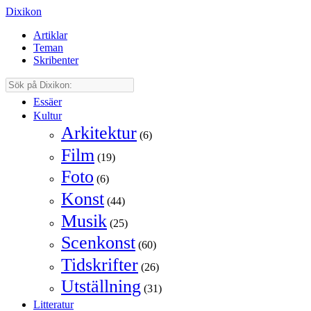
Dixikon
Artiklar
Teman
Skribenter
Essäer
Kultur
Arkitektur
(6)
Film
(19)
Foto
(6)
Konst
(44)
Musik
(25)
Scenkonst
(60)
Tidskrifter
(26)
Utställning
(31)
Litteratur