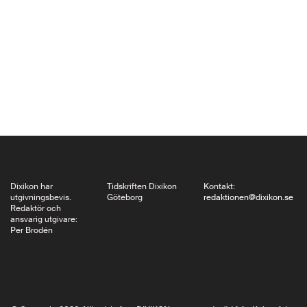
32 000 år sedan. Men
hur började det och
hur gick det till att
omvandla ett vilt djur
till ett husdjur? Jarl…
Dixikon har
Tidskriften Dixikon
Kontakt:
utgivningsbevis.
Göteborg
redaktionen@dixikon.se
Redaktör och
ansvarig utgivare:
Per Brodén