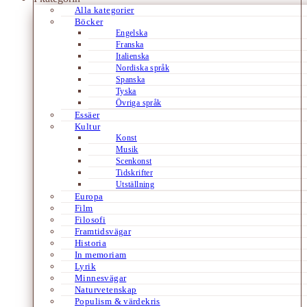
Alla kategorier
Böcker
Engelska
Franska
Italienska
Nordiska språk
Spanska
Tyska
Övriga språk
Essäer
Kultur
Konst
Musik
Scenkonst
Tidskrifter
Utställning
Europa
Film
Filosofi
Framtidsvägar
Historia
In memoriam
Lyrik
Minnesvägar
Naturvetenskap
Populism & värdekris