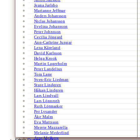
Jeana Jarlsbo
Marianne Jeffmar
Anders Johansson
Niclas Johansson
Evelina Johansson
Peter Johnsson
Cecilia Jöngard
Ann-Cathrine Jungar
Lena Kåreland
David Karlsson
Helga Krook
Martin Lagerholm
Peter Landelius
Tora Lane
Sven-Eric Liedman
Sture Lindgren
Håkan Lindgren
Lars Lindvall
Lars Lönnroth
Ruth Lötmarker
Per Lysander
Åke Malm
Eva Mattsson
Merete Mazzarella
Melanie Mederlind
Arne Melberg