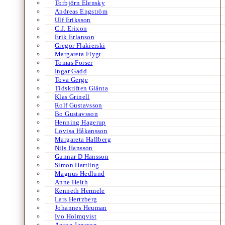
Torbjörn Elensky
Andreas Engström
Ulf Eriksson
C.J. Erixon
Erik Erlanson
Gregor Flakierski
Margareta Flygt
Tomas Forser
Ingar Gadd
Tova Gerge
Tidskriften Glänta
Klas Grinell
Rolf Gustavsson
Bo Gustavsson
Henning Hagerup
Lovisa Håkansson
Margareta Hallberg
Nils Hansson
Gunnar D Hansson
Simon Hartling
Magnus Hedlund
Anne Heith
Kenneth Hermele
Lars Hertzberg
Johannes Heuman
Ivo Holmqvist
Anton Jansson