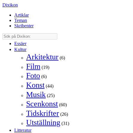
Dixikon
Artiklar
Teman
Skribenter
Essäer
Kultur
Arkitektur
(6)
Film
(19)
Foto
(6)
Konst
(44)
Musik
(25)
Scenkonst
(60)
Tidskrifter
(26)
Utställning
(31)
Litteratur