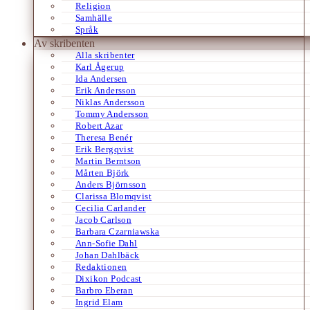
Religion
Samhälle
Språk
Av skribenten
Alla skribenter
Karl Ågerup
Ida Andersen
Erik Andersson
Niklas Andersson
Tommy Andersson
Robert Azar
Theresa Benér
Erik Bergqvist
Martin Berntson
Mårten Björk
Anders Björnsson
Clarissa Blomqvist
Cecilia Carlander
Jacob Carlson
Barbara Czarniawska
Ann-Sofie Dahl
Johan Dahlbäck
Redaktionen
Dixikon Podcast
Barbro Eberan
Ingrid Elam