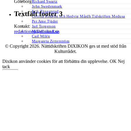
Göteborg
Richard Swartz
John Swedenmark
Erik Tängerstad
Textfält footer 3
Cecilia Rodéhn och Hedvig Mårdh Tidskriften Medusa
Per Arne Tjäder
Kontakt:
Jarl Torgerson
Mikael van Reis
redaktionen@dixikon.se
Carl Wilén
Margareta Zetterström
© Copyright 2026. Nättidskriften DIXIKON ges ut med stöd från
Kulturrådet.
Dixikon använder cookies för att förbättra din upplevelse.
OK
Nej
tack
Stäng
Privacy Overview
This website uses cookies to improve your experience while you
navigate through the website. Out of these, the cookies that are
categorized as necessary are stored on your browser as they are
essential for the working of basic functionalities of the website. We
also use third-party cookies that help us analyze and understand how