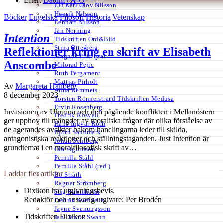
Efter:
Datum /
A-Ö
Ulf Karl Olov Nilsson
Henrik Nilsson
Böcker
Engelska
Filosofi
Historia
Vetenskap
Lennart Nilsson
Jan Norming
Intention
Tidskriften Ord&Bild
Stina Otterberg
Reflektioner kring en skrift av Elisabeth
Magnus P. Ängsal
Anscombe
Milorad Pejic
Ruth Pergament
Mattias Pirholt
Av
Margareta Hallberg
Anna Remmets
8 december 2023
Torsten Rönnerstrand Tidskriften Medusa
Ervin Rosenberg
Invasionen av Ukraina och den pågående konflikten i Mellanöstern
Fredrik Rosvall
ger upphov till mängder av moraliska frågor där olika förståelse av
Hans-Ingvar Roth
de agerandes avsikter bakom handlingarna leder till skilda,
Björn Sandmark
antagonistiska reaktioner och ställningstaganden. Just Intention är
Johan Sehlberg
grundtemat i en moralfilosofisk skrift av…
Ola Sigurdson
Pernilla Ståhl
Pernilla Ståhl (red.)
Laddar fler artiklar
Bo Stråth
Ragnar Strömberg
Dixikon har utgivningsbevis.
Stig Strömholm
Redaktör och ansvarig utgivare: Per Brodén
Fredrik Svenaeus
Jayne Svenungsson
Tidskriften Dixikon
Jan Henrik Swahn