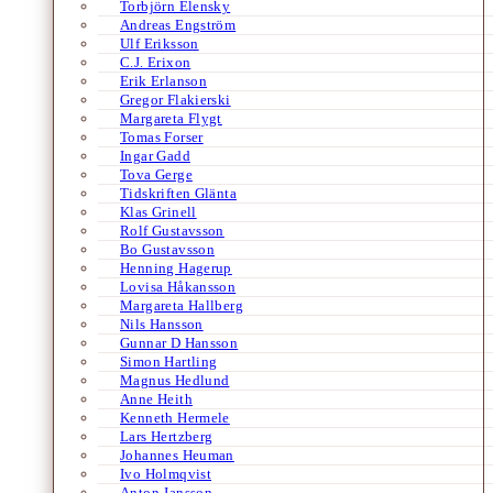
Torbjörn Elensky
Andreas Engström
Ulf Eriksson
C.J. Erixon
Erik Erlanson
Gregor Flakierski
Margareta Flygt
Tomas Forser
Ingar Gadd
Tova Gerge
Tidskriften Glänta
Klas Grinell
Rolf Gustavsson
Bo Gustavsson
Henning Hagerup
Lovisa Håkansson
Margareta Hallberg
Nils Hansson
Gunnar D Hansson
Simon Hartling
Magnus Hedlund
Anne Heith
Kenneth Hermele
Lars Hertzberg
Johannes Heuman
Ivo Holmqvist
Anton Jansson