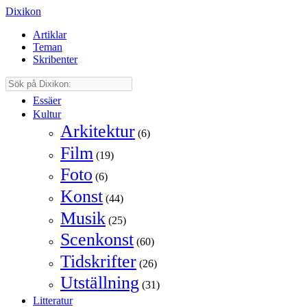
Dixikon
Artiklar
Teman
Skribenter
Essäer
Kultur
Arkitektur
(6)
Film
(19)
Foto
(6)
Konst
(44)
Musik
(25)
Scenkonst
(60)
Tidskrifter
(26)
Utställning
(31)
Litteratur