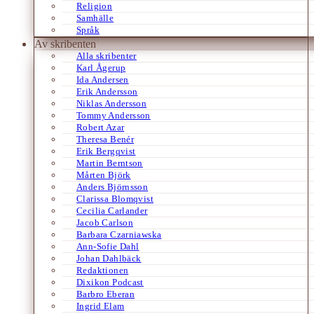
Religion
Samhälle
Språk
Av skribenten
Alla skribenter
Karl Ågerup
Ida Andersen
Erik Andersson
Niklas Andersson
Tommy Andersson
Robert Azar
Theresa Benér
Erik Bergqvist
Martin Berntson
Mårten Björk
Anders Björnsson
Clarissa Blomqvist
Cecilia Carlander
Jacob Carlson
Barbara Czarniawska
Ann-Sofie Dahl
Johan Dahlbäck
Redaktionen
Dixikon Podcast
Barbro Eberan
Ingrid Elam