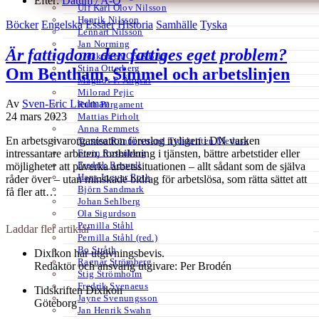
Efter:
Datum /
A-Ö
Ulf Karl Olov Nilsson
Henrik Nilsson
Böcker
Engelska
Essäer
Historia
Samhälle
Tyska
Lennart Nilsson
Jan Norming
Är fattigdom den fattiges eget problem?
Tidskriften Ord&Bild
Stina Otterberg
Om Bentham, Simmel och arbetslinjen
Magnus P. Ängsal
Milorad Pejic
Av
Sven-Eric Liedman
Ruth Pergament
24 mars 2023
Mattias Pirholt
Anna Remmets
En arbetsgivarorganisation föreslog nyligen i DN varken
Torsten Rönnerstrand Tidskriften Medusa
Ervin Rosenberg
intressantare arbeten, fortbildning i tjänsten, bättre arbetstider eller
Fredrik Rosvall
möjligheter att påverka arbetssituationen – allt sådant som de själva
Hans-Ingvar Roth
råder över – utan minskade bidrag för arbetslösa, som rätta sättet att
Björn Sandmark
få fler att…
Johan Sehlberg
Ola Sigurdson
Pernilla Ståhl
Laddar fler artiklar
Pernilla Ståhl (red.)
Bo Stråth
Dixikon har utgivningsbevis.
Ragnar Strömberg
Redaktör och ansvarig utgivare: Per Brodén
Stig Strömholm
Fredrik Svenaeus
Tidskriften Dixikon
Jayne Svenungsson
Göteborg
Jan Henrik Swahn