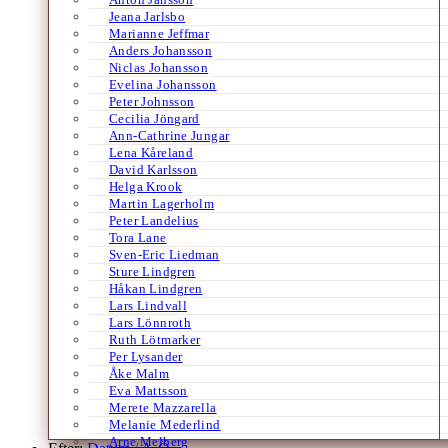
Jeana Jarlsbo
Marianne Jeffmar
Anders Johansson
Niclas Johansson
Evelina Johansson
Peter Johnsson
Cecilia Jöngard
Ann-Cathrine Jungar
Lena Kåreland
David Karlsson
Helga Krook
Martin Lagerholm
Peter Landelius
Tora Lane
Sven-Eric Liedman
Sture Lindgren
Håkan Lindgren
Lars Lindvall
Lars Lönnroth
Ruth Lötmarker
Per Lysander
Åke Malm
Eva Mattsson
Merete Mazzarella
Melanie Mederlind
Arne Melberg