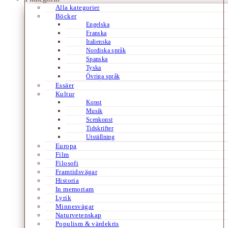
Alla kategorier
Böcker
Engelska
Franska
Italienska
Nordiska språk
Spanska
Tyska
Övriga språk
Essäer
Kultur
Konst
Musik
Scenkonst
Tidskrifter
Utställning
Europa
Film
Filosofi
Framtidsvägar
Historia
In memoriam
Lyrik
Minnesvägar
Naturvetenskap
Populism & värdekris