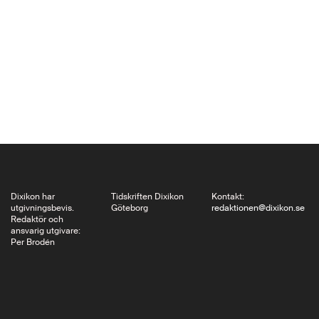
nutidsmänniskor göra
för att förhindra att
sådana våldsexcesser
upprepas? Dessa
frågor söker den
amerikanske
historikern Timothy
Snyder besvara i sin
bok: Black…
Dixikon har
Tidskriften Dixikon
Kontakt:
utgivningsbevis.
Göteborg
redaktionen@dixikon.se
Redaktör och
ansvarig utgivare:
Per Brodén