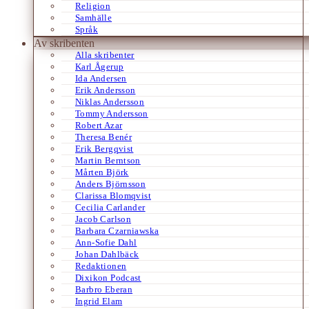
Religion
Samhälle
Språk
Av skribenten
Alla skribenter
Karl Ågerup
Ida Andersen
Erik Andersson
Niklas Andersson
Tommy Andersson
Robert Azar
Theresa Benér
Erik Bergqvist
Martin Berntson
Mårten Björk
Anders Björnsson
Clarissa Blomqvist
Cecilia Carlander
Jacob Carlson
Barbara Czarniawska
Ann-Sofie Dahl
Johan Dahlbäck
Redaktionen
Dixikon Podcast
Barbro Eberan
Ingrid Elam