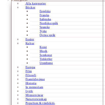
Alla kategorier
Böcker
Engelska
Franska
Italienska
Nordiska språk
Spanska
Tyska
Övriga språk
Essäer
Kultur
Konst
Musik
Scenkonst
Tidskrifter
Utställning
Europa
Film
Filosofi
Framtidsvägar
Historia
In memoriam
Lyrik
Minnesvägar
Naturvetenskap
Populism & värdekris