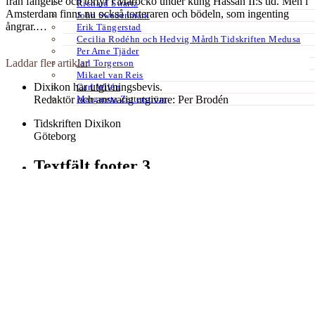
från fängelse och tortyr i Marocko under kung Hassan II:s tid. Men i
Richard Swartz
Amsterdam finns nu också torteraren och bödeln, som ingenting
John Swedenmark
ångrar.…
Erik Tängerstad
Cecilia Rodéhn och Hedvig Mårdh Tidskriften Medusa
Per Arne Tjäder
Laddar fler artiklar
Jarl Torgerson
Mikael van Reis
Dixikon har utgivningsbevis.
Carl Wilén
Margareta Zetterström
Redaktör och ansvarig utgivare: Per Brodén
Tidskriften Dixikon
Göteborg
Textfält footer 3
Kontakt:
redaktionen@dixikon.se
© Copyright 2026. Nättidskriften DIXIKON ges ut med stöd från
Kulturrådet.
Dixikon använder cookies för att förbättra din upplevelse.
OK
Nej
tack