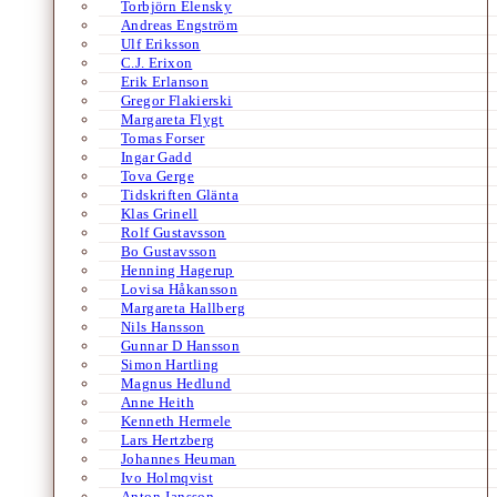
Torbjörn Elensky
Andreas Engström
Ulf Eriksson
C.J. Erixon
Erik Erlanson
Gregor Flakierski
Margareta Flygt
Tomas Forser
Ingar Gadd
Tova Gerge
Tidskriften Glänta
Klas Grinell
Rolf Gustavsson
Bo Gustavsson
Henning Hagerup
Lovisa Håkansson
Margareta Hallberg
Nils Hansson
Gunnar D Hansson
Simon Hartling
Magnus Hedlund
Anne Heith
Kenneth Hermele
Lars Hertzberg
Johannes Heuman
Ivo Holmqvist
Anton Jansson