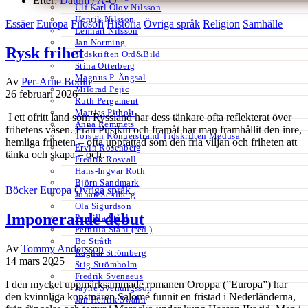
Efter:
Datum /
A-Ö
Ulf Karl Olov Nilsson
Henrik Nilsson
Essäer
Europa
Filosofi
Historia
Övriga språk
Religion
Samhälle
Lennart Nilsson
Jan Norming
Rysk frihet
Tidskriften Ord&Bild
Stina Otterberg
Magnus P. Ängsal
Av
Per-Arne Bodin
Milorad Pejic
26 februari 2026
Ruth Pergament
Mattias Pirholt
I ett ofritt land som Ryssland har dess tänkare ofta reflekterat över
Anna Remmets
frihetens väsen. Från Pusjkin och framåt har man framhållit den inre,
Torsten Rönnerstrand Tidskriften Medusa
hemliga friheten – ofta uppfattad som den fria viljan och friheten att
Ervin Rosenberg
tänka och skapa – och…
Fredrik Rosvall
Hans-Ingvar Roth
Björn Sandmark
Böcker
Europa
Övriga språk
Johan Sehlberg
Ola Sigurdson
Imponerande debut
Pernilla Ståhl
Pernilla Ståhl (red.)
Bo Stråth
Av
Tommy Andersson
Ragnar Strömberg
14 mars 2025
Stig Strömholm
Fredrik Svenaeus
I den mycket uppmärksammade romanen Oroppa (”Europa”) har
Jayne Svenungsson
den kvinnliga konstnären Salomé funnit en fristad i Nederländerna,
Jan Henrik Swahn