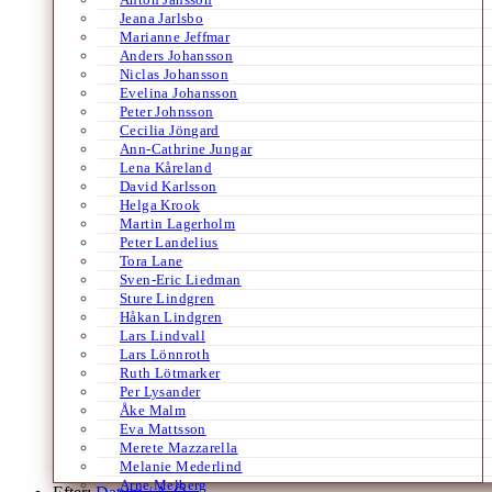
Jeana Jarlsbo
Marianne Jeffmar
Anders Johansson
Niclas Johansson
Evelina Johansson
Peter Johnsson
Cecilia Jöngard
Ann-Cathrine Jungar
Lena Kåreland
David Karlsson
Helga Krook
Martin Lagerholm
Peter Landelius
Tora Lane
Sven-Eric Liedman
Sture Lindgren
Håkan Lindgren
Lars Lindvall
Lars Lönnroth
Ruth Lötmarker
Per Lysander
Åke Malm
Eva Mattsson
Merete Mazzarella
Melanie Mederlind
Arne Melberg