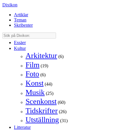
Dixikon
Artiklar
Teman
Skribenter
Essäer
Kultur
Arkitektur
(6)
Film
(19)
Foto
(6)
Konst
(44)
Musik
(25)
Scenkonst
(60)
Tidskrifter
(26)
Utställning
(31)
Litteratur