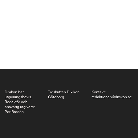
vara? Undrade jag när
jag i går var på väg till
Auditorium XI i
universitetshuset för
att granska Pär
Axelssons avhandling
Konsten att avstå.
Framställningar av
åldrande och visdom…
Dixikon har
Tidskriften Dixikon
Kontakt:
utgivningsbevis.
Göteborg
redaktionen@dixikon.se
Redaktör och
ansvarig utgivare:
Per Brodén