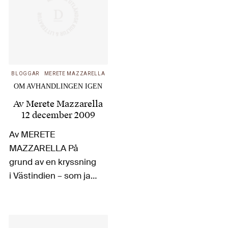
BLOGGAR
MERETE MAZZARELLA
OM AVHANDLINGEN IGEN
Av
Merete Mazzarella
12 december 2009
Av MERETE
MAZZARELLA På
grund av en kryssning
i Västindien – som jag
ska återkomma till i
ett senare inlägg – har
jag först nu tagit del av