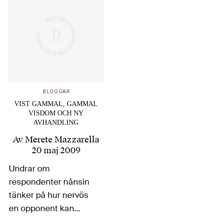
reaktionerna på min
rapport från den
olycksaliga…
BLOGGAR
VIST GAMMAL, GAMMAL
VISDOM OCH NY
AVHANDLING
Av
Merete Mazzarella
20 maj 2009
Undrar om
respondenter nånsin
tänker på hur nervös
en opponent kan