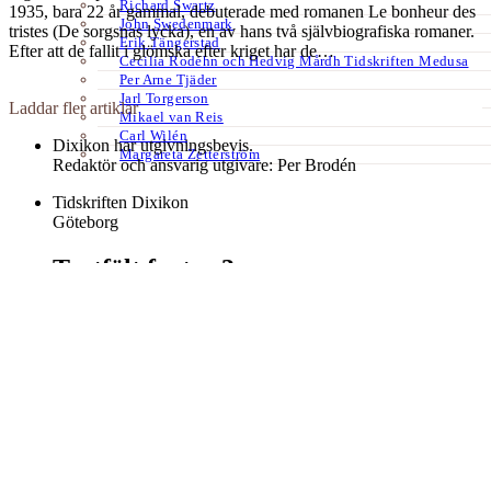
Richard Swartz
1935, bara 22 år gammal, debuterade med romanen Le bonheur des
John Swedenmark
tristes (De sorgsnas lycka), en av hans två självbiografiska romaner.
Erik Tängerstad
Efter att de fallit i glömska efter kriget har de…
Cecilia Rodéhn och Hedvig Mårdh Tidskriften Medusa
Per Arne Tjäder
Jarl Torgerson
Laddar fler artiklar
Mikael van Reis
Carl Wilén
Dixikon har utgivningsbevis.
Margareta Zetterström
Redaktör och ansvarig utgivare: Per Brodén
Tidskriften Dixikon
Göteborg
Textfält footer 3
Kontakt:
redaktionen@dixikon.se
© Copyright 2026. Nättidskriften DIXIKON ges ut med stöd från
Kulturrådet.
Dixikon använder cookies för att förbättra din upplevelse.
OK
Nej
tack