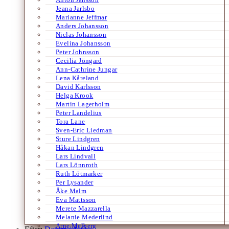
Jeana Jarlsbo
Marianne Jeffmar
Anders Johansson
Niclas Johansson
Evelina Johansson
Peter Johnsson
Cecilia Jöngard
Ann-Cathrine Jungar
Lena Kåreland
David Karlsson
Helga Krook
Martin Lagerholm
Peter Landelius
Tora Lane
Sven-Eric Liedman
Sture Lindgren
Håkan Lindgren
Lars Lindvall
Lars Lönnroth
Ruth Lötmarker
Per Lysander
Åke Malm
Eva Mattsson
Merete Mazzarella
Melanie Mederlind
Arne Melberg