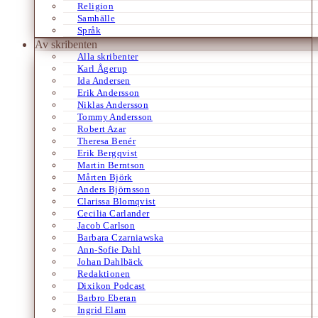
Religion
Samhälle
Språk
Av skribenten
Alla skribenter
Karl Ågerup
Ida Andersen
Erik Andersson
Niklas Andersson
Tommy Andersson
Robert Azar
Theresa Benér
Erik Bergqvist
Martin Berntson
Mårten Björk
Anders Björnsson
Clarissa Blomqvist
Cecilia Carlander
Jacob Carlson
Barbara Czarniawska
Ann-Sofie Dahl
Johan Dahlbäck
Redaktionen
Dixikon Podcast
Barbro Eberan
Ingrid Elam