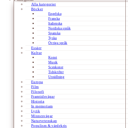
Alla kategorier
Böcker
Engelska
Franska
Italienska
Nordiska språk
Spanska
Tyska
Övriga språk
Essäer
Kultur
Konst
Musik
Scenkonst
Tidskrifter
Utställning
Europa
Film
Filosofi
Framtidsvägar
Historia
In memoriam
Lyrik
Minnesvägar
Naturvetenskap
Populism & värdekris