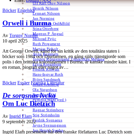
Efter:
Datum /
A-Ö
Ulf Karl Olov Nilsson
Henrik Nilsson
Böcker
Engelska
Lennart Nilsson
Jan Norming
Orwell i Burma
Tidskriften Ord&Bild
Stina Otterberg
Magnus P. Ängsal
Av
Torgny Nordin
Milorad Pejic
10 april 2025
Ruth Pergament
Mattias Pirholt
Att George Orwell, känd för sin kritik av den totalitära staten i
Anna Remmets
böcker som 1984 och Djurfarmen, en gång själv tjänstgjorde som
Torsten Rönnerstrand Tidskriften Medusa
polis i den brittiska kolonialarmén i Burma, är kanske mindre känt. I
Ervin Rosenberg
en roman, biografi eller något av…
Fredrik Rosvall
Hans-Ingvar Roth
Björn Sandmark
Böcker
Essäer
Franska
Litteratur
Johan Sehlberg
Ola Sigurdson
De sorgsnas lycka
Pernilla Ståhl
Pernilla Ståhl (red.)
Om Luc Dietrich
Bo Stråth
Ragnar Strömberg
Stig Strömholm
Av
Ingrid Elam
Fredrik Svenaeus
9 september 2022
Jayne Svenungsson
Jan Henrik Swahn
Ingrid Elam presenterar här den franske författaren Luc Dietrich som