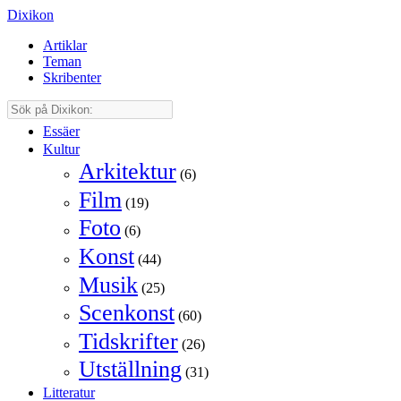
Dixikon
Artiklar
Teman
Skribenter
Essäer
Kultur
Arkitektur
(6)
Film
(19)
Foto
(6)
Konst
(44)
Musik
(25)
Scenkonst
(60)
Tidskrifter
(26)
Utställning
(31)
Litteratur