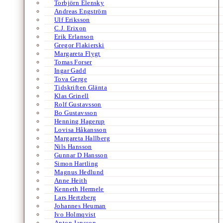
Torbjörn Elensky
Andreas Engström
Ulf Eriksson
C.J. Erixon
Erik Erlanson
Gregor Flakierski
Margareta Flygt
Tomas Forser
Ingar Gadd
Tova Gerge
Tidskriften Glänta
Klas Grinell
Rolf Gustavsson
Bo Gustavsson
Henning Hagerup
Lovisa Håkansson
Margareta Hallberg
Nils Hansson
Gunnar D Hansson
Simon Hartling
Magnus Hedlund
Anne Heith
Kenneth Hermele
Lars Hertzberg
Johannes Heuman
Ivo Holmqvist
Anton Jansson