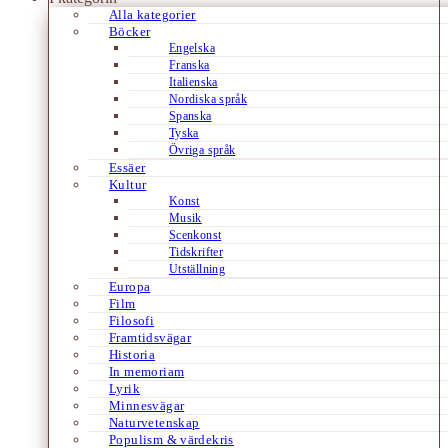
Alla kategorier
Böcker
Engelska
Franska
Italienska
Nordiska språk
Spanska
Tyska
Övriga språk
Essäer
Kultur
Konst
Musik
Scenkonst
Tidskrifter
Utställning
Europa
Film
Filosofi
Framtidsvägar
Historia
In memoriam
Lyrik
Minnesvägar
Naturvetenskap
Populism & värdekris