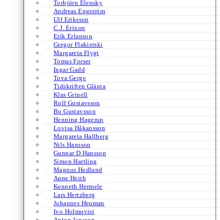
Torbjörn Elensky
Andreas Engström
Ulf Eriksson
C.J. Erixon
Erik Erlanson
Gregor Flakierski
Margareta Flygt
Tomas Forser
Ingar Gadd
Tova Gerge
Tidskriften Glänta
Klas Grinell
Rolf Gustavsson
Bo Gustavsson
Henning Hagerup
Lovisa Håkansson
Margareta Hallberg
Nils Hansson
Gunnar D Hansson
Simon Hartling
Magnus Hedlund
Anne Heith
Kenneth Hermele
Lars Hertzberg
Johannes Heuman
Ivo Holmqvist
Anton Jansson