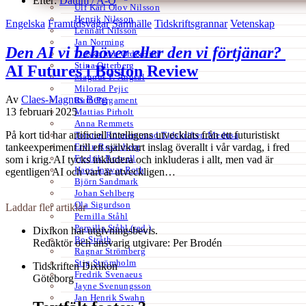
Efter:
Datum /
A-Ö
Ulf Karl Olov Nilsson
Henrik Nilsson
Engelska
Framtidsvägar
Samhälle
Tidskriftsgrannar
Vetenskap
Lennart Nilsson
Jan Norming
Den AI vi behöver eller den vi förtjänar?
Tidskriften Ord&Bild
Stina Otterberg
AI Futures i Boston Review
Magnus P. Ängsal
Milorad Pejic
Av
Claes-Magnus Berg
Ruth Pergament
13 februari 2025
Mattias Pirholt
Anna Remmets
På kort tid har artificiell intelligens utvecklats från ett futuristiskt
Torsten Rönnerstrand Tidskriften Medusa
Ervin Rosenberg
tankeexperiment till ett självklart inslag överallt i vår vardag, i fred
Fredrik Rosvall
som i krig. AI tycks inkludera och inkluderas i allt, men vad är
Hans-Ingvar Roth
egentligen AI och vart är utveckligen…
Björn Sandmark
Johan Sehlberg
Ola Sigurdson
Laddar fler artiklar
Pernilla Ståhl
Pernilla Ståhl (red.)
Dixikon har utgivningsbevis.
Bo Stråth
Redaktör och ansvarig utgivare: Per Brodén
Ragnar Strömberg
Stig Strömholm
Tidskriften Dixikon
Fredrik Svenaeus
Göteborg
Jayne Svenungsson
Jan Henrik Swahn