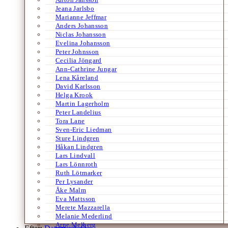
Jeana Jarlsbo
Marianne Jeffmar
Anders Johansson
Niclas Johansson
Evelina Johansson
Peter Johnsson
Cecilia Jöngard
Ann-Cathrine Jungar
Lena Kåreland
David Karlsson
Helga Krook
Martin Lagerholm
Peter Landelius
Tora Lane
Sven-Eric Liedman
Sture Lindgren
Håkan Lindgren
Lars Lindvall
Lars Lönnroth
Ruth Lötmarker
Per Lysander
Åke Malm
Eva Mattsson
Merete Mazzarella
Melanie Mederlind
Arne Melberg