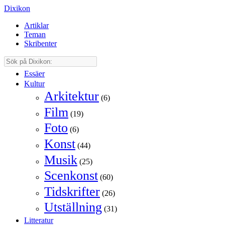
Dixikon
Artiklar
Teman
Skribenter
Essäer
Kultur
Arkitektur
(6)
Film
(19)
Foto
(6)
Konst
(44)
Musik
(25)
Scenkonst
(60)
Tidskrifter
(26)
Utställning
(31)
Litteratur