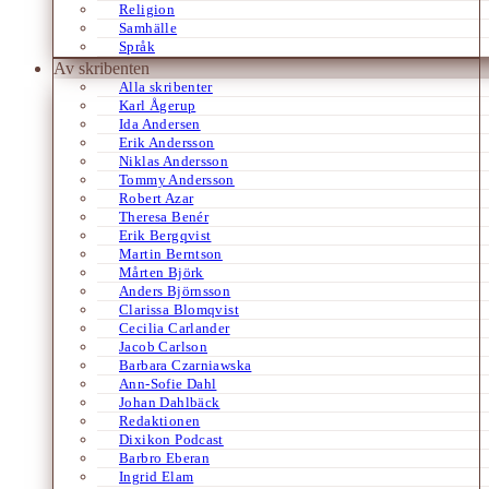
Religion
Samhälle
Språk
Av skribenten
Alla skribenter
Karl Ågerup
Ida Andersen
Erik Andersson
Niklas Andersson
Tommy Andersson
Robert Azar
Theresa Benér
Erik Bergqvist
Martin Berntson
Mårten Björk
Anders Björnsson
Clarissa Blomqvist
Cecilia Carlander
Jacob Carlson
Barbara Czarniawska
Ann-Sofie Dahl
Johan Dahlbäck
Redaktionen
Dixikon Podcast
Barbro Eberan
Ingrid Elam