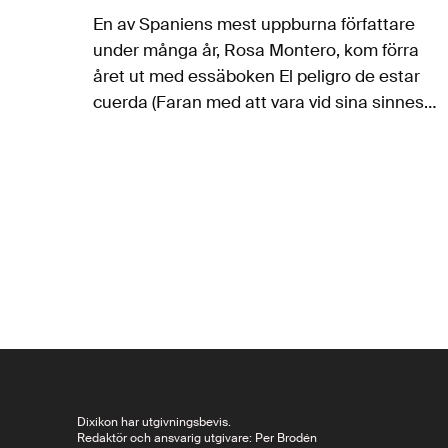
En av Spaniens mest uppburna författare
under många år, Rosa Montero, kom förra
året ut med essäboken El peligro de estar
cuerda (Faran med att vara vid sina sinnes
fulla bruk) om litteraturens koppling till
psykisk instabilitet i olika former.…
Dixikon har utgivningsbevis.
Redaktör och ansvarig utgivare: Per Brodén