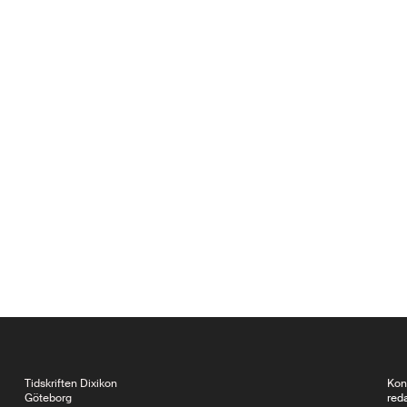
Tidskriften Dixikon
Kon
Göteborg
red