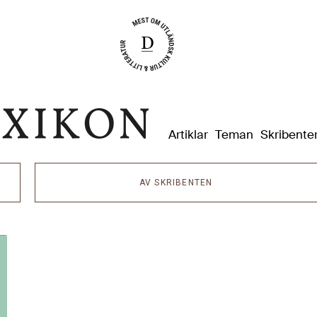
Dixikon
Artiklar
Teman
Skribente
AV SKRIBENTEN