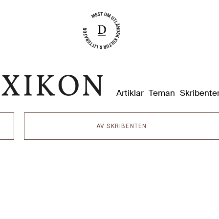
Dixikon
Artiklar
Teman
Skribente
AV SKRIBENTEN