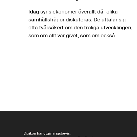
Idag syns ekonomer överallt där olika
samhällsfrågor diskuteras. De uttalar sig
ofta tvärsäkert om den troliga utvecklingen,
som om allt var givet, som om också
samhällsutvecklingen följde rena naturlagar.
Sven-Eric Liedman tecknar här i en längre
essä bakgrunden till hur…
Dixikon har utgivningsbevis.