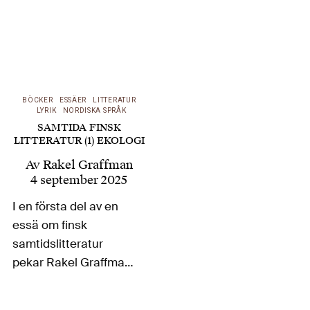
BÖCKER
ESSÄER
LITTERATUR
LYRIK
NORDISKA SPRÅK
SAMTIDA FINSK
LITTERATUR (1) EKOLOGI
Av
Rakel Graffman
4 september 2025
I en första del av en
essä om finsk
samtidslitteratur
pekar Rakel Graffman
på en rådande
ekologisk tematik och