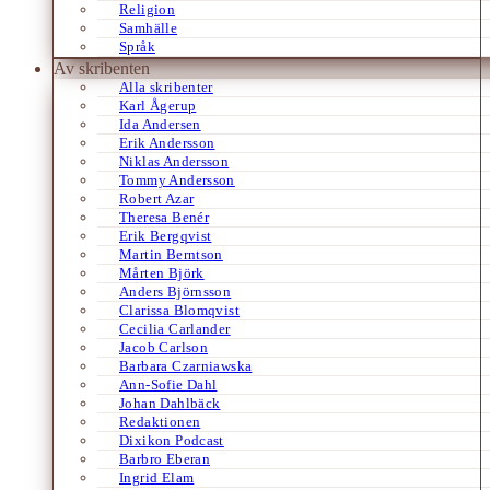
Religion
Samhälle
Språk
Av skribenten
Alla skribenter
Karl Ågerup
Ida Andersen
Erik Andersson
Niklas Andersson
Tommy Andersson
Robert Azar
Theresa Benér
Erik Bergqvist
Martin Berntson
Mårten Björk
Anders Björnsson
Clarissa Blomqvist
Cecilia Carlander
Jacob Carlson
Barbara Czarniawska
Ann-Sofie Dahl
Johan Dahlbäck
Redaktionen
Dixikon Podcast
Barbro Eberan
Ingrid Elam