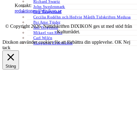
Richard Swartz
Kontakt:
John Swedenmark
redaktionen@dixikon.se
Erik Tängerstad
Cecilia Rodéhn och Hedvig Mårdh Tidskriften Medusa
Per Arne Tjäder
© Copyright 2026. Nättidskriften DIXIKON ges ut med stöd från
Jarl Torgerson
Kulturrådet.
Mikael van Reis
Carl Wilén
Dixikon använder cookies för att förbättra din upplevelse.
OK
Nej
Margareta Zetterström
tack
Stäng
Privacy Overview
This website uses cookies to improve your experience while you
navigate through the website. Out of these, the cookies that are
categorized as necessary are stored on your browser as they are
essential for the working of basic functionalities of the website. We
also use third-party cookies that help us analyze and understand how
you use this website. These cookies will be stored in your browser
only with your consent. You also have the option to opt-out of these
cookies. But opting out of some of these cookies may affect your
browsing experience.