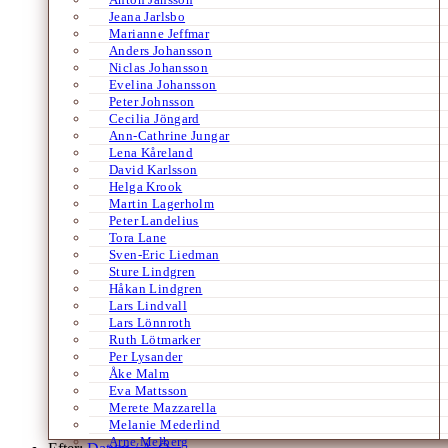
Jeana Jarlsbo
Marianne Jeffmar
Anders Johansson
Niclas Johansson
Evelina Johansson
Peter Johnsson
Cecilia Jöngard
Ann-Cathrine Jungar
Lena Kåreland
David Karlsson
Helga Krook
Martin Lagerholm
Peter Landelius
Tora Lane
Sven-Eric Liedman
Sture Lindgren
Håkan Lindgren
Lars Lindvall
Lars Lönnroth
Ruth Lötmarker
Per Lysander
Åke Malm
Eva Mattsson
Merete Mazzarella
Melanie Mederlind
Arne Melberg