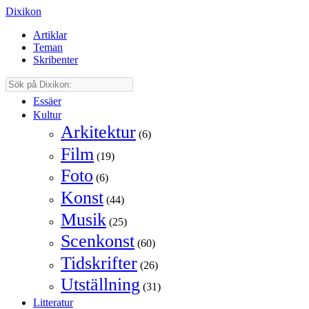
Dixikon
Artiklar
Teman
Skribenter
Essäer
Kultur
Arkitektur
(6)
Film
(19)
Foto
(6)
Konst
(44)
Musik
(25)
Scenkonst
(60)
Tidskrifter
(26)
Utställning
(31)
Litteratur