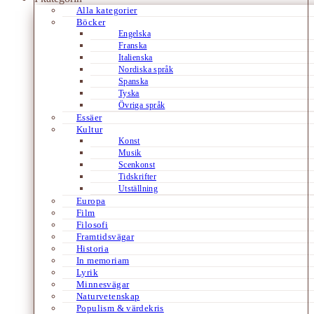
Alla kategorier
Böcker
Engelska
Franska
Italienska
Nordiska språk
Spanska
Tyska
Övriga språk
Essäer
Kultur
Konst
Musik
Scenkonst
Tidskrifter
Utställning
Europa
Film
Filosofi
Framtidsvägar
Historia
In memoriam
Lyrik
Minnesvägar
Naturvetenskap
Populism & värdekris