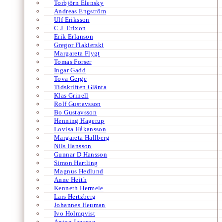
Torbjörn Elensky
Andreas Engström
Ulf Eriksson
C.J. Erixon
Erik Erlanson
Gregor Flakierski
Margareta Flygt
Tomas Forser
Ingar Gadd
Tova Gerge
Tidskriften Glänta
Klas Grinell
Rolf Gustavsson
Bo Gustavsson
Henning Hagerup
Lovisa Håkansson
Margareta Hallberg
Nils Hansson
Gunnar D Hansson
Simon Hartling
Magnus Hedlund
Anne Heith
Kenneth Hermele
Lars Hertzberg
Johannes Heuman
Ivo Holmqvist
Anton Jansson