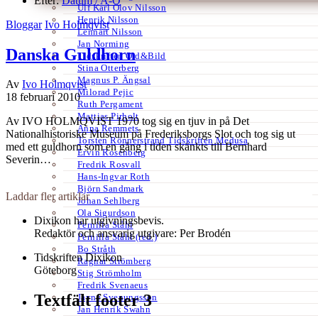
Efter:
Datum /
A-Ö
Ulf Karl Olov Nilsson
Henrik Nilsson
Bloggar
Ivo Holmqvist
Lennart Nilsson
Jan Norming
Danska Guldhorn
Tidskriften Ord&Bild
Stina Otterberg
Magnus P. Ängsal
Av
Ivo Holmqvist
Milorad Pejic
18 februari 2010
Ruth Pergament
Mattias Pirholt
Av IVO HOLMQVIST 1970 tog sig en tjuv in på Det
Anna Remmets
Nationalhistoriske Museum på Frederiksborgs Slot och tog sig ut
Torsten Rönnerstrand Tidskriften Medusa
med ett guldhorn som en gång i tiden skänkts till Bernhard
Ervin Rosenberg
Severin…
Fredrik Rosvall
Hans-Ingvar Roth
Björn Sandmark
Laddar fler artiklar
Johan Sehlberg
Ola Sigurdson
Dixikon har utgivningsbevis.
Pernilla Ståhl
Redaktör och ansvarig utgivare: Per Brodén
Pernilla Ståhl (red.)
Bo Stråth
Tidskriften Dixikon
Ragnar Strömberg
Göteborg
Stig Strömholm
Fredrik Svenaeus
Textfält footer 3
Jayne Svenungsson
Jan Henrik Swahn