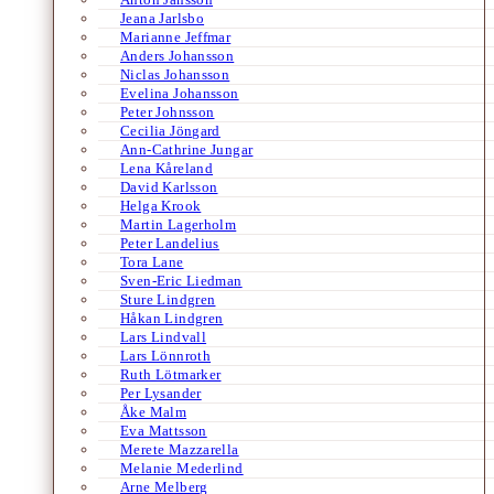
Jeana Jarlsbo
Marianne Jeffmar
Anders Johansson
Niclas Johansson
Evelina Johansson
Peter Johnsson
Cecilia Jöngard
Ann-Cathrine Jungar
Lena Kåreland
David Karlsson
Helga Krook
Martin Lagerholm
Peter Landelius
Tora Lane
Sven-Eric Liedman
Sture Lindgren
Håkan Lindgren
Lars Lindvall
Lars Lönnroth
Ruth Lötmarker
Per Lysander
Åke Malm
Eva Mattsson
Merete Mazzarella
Melanie Mederlind
Arne Melberg