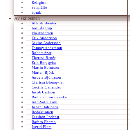
Religion
Samhälle
Språk
Av skribenten
Alla skribenter
Karl Ågerup
Ida Andersen
Erik Andersson
Niklas Andersson
Tommy Andersson
Robert Azar
Theresa Benér
Erik Bergqvist
Martin Berntson
Mårten Björk
Anders Björnsson
Clarissa Blomqvist
Cecilia Carlander
Jacob Carlson
Barbara Czarniawska
Ann-Sofie Dahl
Johan Dahlbäck
Redaktionen
Dixikon Podcast
Barbro Eberan
Ingrid Elam