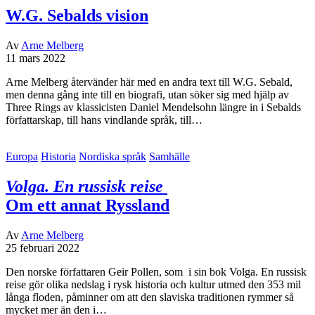
W.G. Sebalds vision
Av
Arne Melberg
11 mars 2022
Arne Melberg återvänder här med en andra text till W.G. Sebald,
men denna gång inte till en biografi, utan söker sig med hjälp av
Three Rings av klassicisten Daniel Mendelsohn längre in i Sebalds
författarskap, till hans vindlande språk, till…
Europa
Historia
Nordiska språk
Samhälle
Volga. En russisk reise
Om ett annat Ryssland
Av
Arne Melberg
25 februari 2022
Den norske författaren Geir Pollen, som i sin bok Volga. En russisk
reise gör olika nedslag i rysk historia och kultur utmed den 353 mil
långa floden, påminner om att den slaviska traditionen rymmer så
mycket mer än den i…