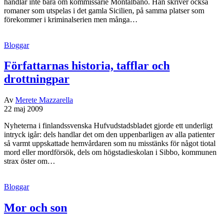
handlar inte bara om kommissarie Montalbano. Han skriver också
romaner som utspelas i det gamla Sicilien, på samma platser som
förekommer i kriminalserien men många…
Bloggar
Författarnas historia, tafflar och
drottningpar
Av
Merete Mazzarella
22 maj 2009
Nyheterna i finlandssvenska Hufvudstadsbladet gjorde ett underligt
intryck igår: dels handlar det om den uppenbarligen av alla patienter
så varmt uppskattade hemvårdaren som nu misstänks för något tiotal
mord eller mordförsök, dels om högstadieskolan i Sibbo, kommunen
strax öster om…
Bloggar
Mor och son