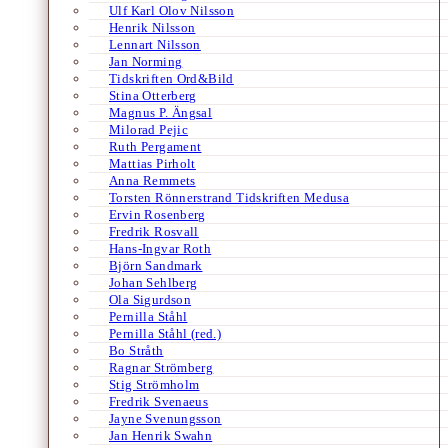
Ulf Karl Olov Nilsson
Henrik Nilsson
Lennart Nilsson
Jan Norming
Tidskriften Ord&Bild
Stina Otterberg
Magnus P. Ängsal
Milorad Pejic
Ruth Pergament
Mattias Pirholt
Anna Remmets
Torsten Rönnerstrand Tidskriften Medusa
Ervin Rosenberg
Fredrik Rosvall
Hans-Ingvar Roth
Björn Sandmark
Johan Sehlberg
Ola Sigurdson
Pernilla Ståhl
Pernilla Ståhl (red.)
Bo Stråth
Ragnar Strömberg
Stig Strömholm
Fredrik Svenaeus
Jayne Svenungsson
Jan Henrik Swahn