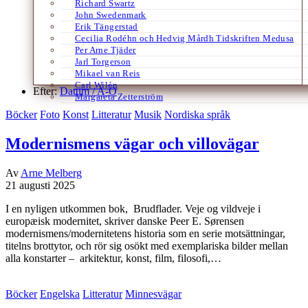
Richard Swartz
John Swedenmark
Erik Tängerstad
Cecilia Rodéhn och Hedvig Mårdh Tidskriften Medusa
Per Arne Tjäder
Jarl Torgerson
Mikael van Reis
Carl Wilén
Efter:
Datum /
A-Ö
Margareta Zetterström
Böcker
Foto
Konst
Litteratur
Musik
Nordiska språk
Modernismens vägar och villovägar
Av
Arne Melberg
21 augusti 2025
I en nyligen utkommen bok, Brudflader. Veje og vildveje i
europæisk modernitet, skriver danske Peer E. Sørensen
modernismens/modernitetens historia som en serie motsättningar,
titelns brottytor, och rör sig osökt med exemplariska bilder mellan
alla konstarter – arkitektur, konst, film, filosofi,…
Böcker
Engelska
Litteratur
Minnesvägar