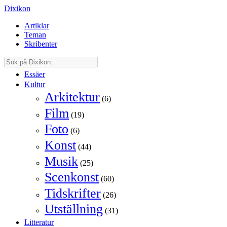
Dixikon
Artiklar
Teman
Skribenter
Essäer
Kultur
Arkitektur
(6)
Film
(19)
Foto
(6)
Konst
(44)
Musik
(25)
Scenkonst
(60)
Tidskrifter
(26)
Utställning
(31)
Litteratur