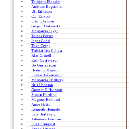
Torbjörn Elensky
Andreas Engström
Ulf Eriksson
C.J. Erixon
Erik Erlanson
Gregor Flakierski
Margareta Flygt
Tomas Forser
Ingar Gadd
Tova Gerge
Tidskriften Glänta
Klas Grinell
Rolf Gustavsson
Bo Gustavsson
Henning Hagerup
Lovisa Håkansson
Margareta Hallberg
Nils Hansson
Gunnar D Hansson
Simon Hartling
Magnus Hedlund
Anne Heith
Kenneth Hermele
Lars Hertzberg
Johannes Heuman
Ivo Holmqvist
Anton Jansson