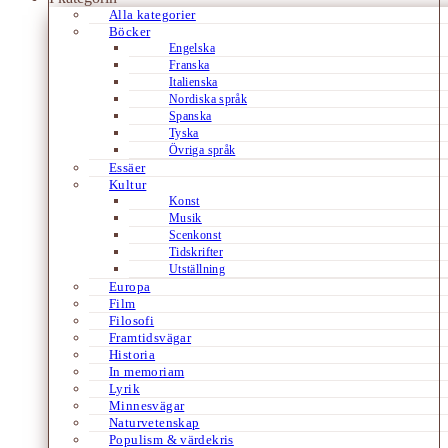
Alla kategorier
Böcker
Engelska
Franska
Italienska
Nordiska språk
Spanska
Tyska
Övriga språk
Essäer
Kultur
Konst
Musik
Scenkonst
Tidskrifter
Utställning
Europa
Film
Filosofi
Framtidsvägar
Historia
In memoriam
Lyrik
Minnesvägar
Naturvetenskap
Populism & värdekris