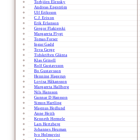
Torbjörn Elensky
Andreas Engström
Ulf Eriksson
C.J. Erixon
Erik Erlanson
Gregor Flakierski
Margareta Flygt
Tomas Forser
Ingar Gadd
Tova Gerge
Tidskriften Glänta
Klas Grinell
Rolf Gustavsson
Bo Gustavsson
Henning Hagerup
Lovisa Håkansson
Margareta Hallberg
Nils Hansson
Gunnar D Hansson
Simon Hartling
Magnus Hedlund
Anne Heith
Kenneth Hermele
Lars Hertzberg
Johannes Heuman
Ivo Holmqvist
Anton Jansson