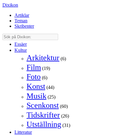
Dixikon
Artiklar
Teman
Skribenter
Essäer
Kultur
Arkitektur
(6)
Film
(19)
Foto
(6)
Konst
(44)
Musik
(25)
Scenkonst
(60)
Tidskrifter
(26)
Utställning
(31)
Litteratur