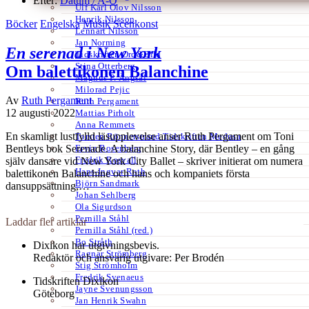
Efter:
Datum /
A-Ö
Ulf Karl Olov Nilsson
Henrik Nilsson
Böcker
Engelska
Musik
Scenkonst
Lennart Nilsson
Jan Norming
En serenad i New York
Tidskriften Ord&Bild
Stina Otterberg
Om balettikonen Balanchine
Magnus P. Ängsal
Milorad Pejic
Av
Ruth Pergament
Ruth Pergament
12 augusti 2022
Mattias Pirholt
Anna Remmets
En skamligt lustfylld läsupplevelse anser Ruth Pergament om Toni
Torsten Rönnerstrand Tidskriften Medusa
Ervin Rosenberg
Bentleys bok Serenade. A balanchine Story, där Bentley – en gång
Fredrik Rosvall
själv dansare vid New York City Ballet – skriver initierat om numera
Hans-Ingvar Roth
balettikonen Balanchine och hans och kompaniets första
Björn Sandmark
dansuppsättning,…
Johan Sehlberg
Ola Sigurdson
Pernilla Ståhl
Laddar fler artiklar
Pernilla Ståhl (red.)
Bo Stråth
Dixikon har utgivningsbevis.
Ragnar Strömberg
Redaktör och ansvarig utgivare: Per Brodén
Stig Strömholm
Fredrik Svenaeus
Tidskriften Dixikon
Jayne Svenungsson
Göteborg
Jan Henrik Swahn