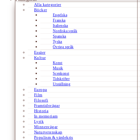
Alla kategorier
Böcker
Engelska
Franska
Italienska
Nordiska språk
Spanska
Tyska
Övriga språk
Essäer
Kultur
Konst
Musik
Scenkonst
Tidskrifter
Utställning
Europa
Film
Filosofi
Framtidsvägar
Historia
In memoriam
Lyrik
Minnesvägar
Naturvetenskap
Populism & värdekris