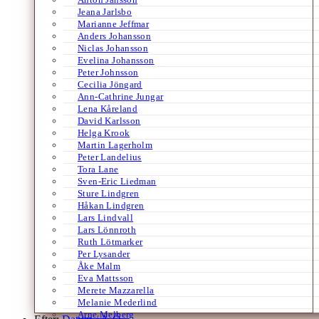
Jeana Jarlsbo
Marianne Jeffmar
Anders Johansson
Niclas Johansson
Evelina Johansson
Peter Johnsson
Cecilia Jöngard
Ann-Cathrine Jungar
Lena Kåreland
David Karlsson
Helga Krook
Martin Lagerholm
Peter Landelius
Tora Lane
Sven-Eric Liedman
Sture Lindgren
Håkan Lindgren
Lars Lindvall
Lars Lönnroth
Ruth Lötmarker
Per Lysander
Åke Malm
Eva Mattsson
Merete Mazzarella
Melanie Mederlind
Arne Melberg