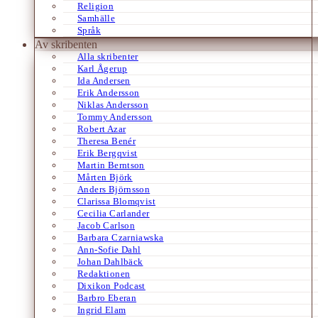
Religion
Samhälle
Språk
Av skribenten
Alla skribenter
Karl Ågerup
Ida Andersen
Erik Andersson
Niklas Andersson
Tommy Andersson
Robert Azar
Theresa Benér
Erik Bergqvist
Martin Berntson
Mårten Björk
Anders Björnsson
Clarissa Blomqvist
Cecilia Carlander
Jacob Carlson
Barbara Czarniawska
Ann-Sofie Dahl
Johan Dahlbäck
Redaktionen
Dixikon Podcast
Barbro Eberan
Ingrid Elam