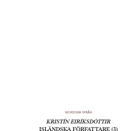
Kristín Ómarsdóttir,…
NORDISKA SPRÅK
KRISTÍN EIRÍKSDÓTTIR
ISLÄNDSKA FÖRFATTARE (3)