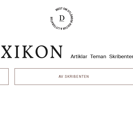
Dixikon
Artiklar
Teman
Skribente
AV SKRIBENTEN