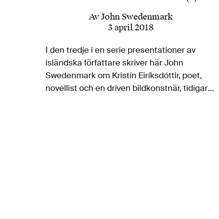
Av
John Swedenmark
3 april 2018
I den tredje i en serie presentationer av
isländska författare skriver här John
Swedenmark om Kristín Eiríksdóttir, poet,
novellist och en driven bildkonstnär, tidigare
verksam också som performancekonstnär,
och som nu tilldelats det isländska
litteraturpriset för sin andra roman Elín,…