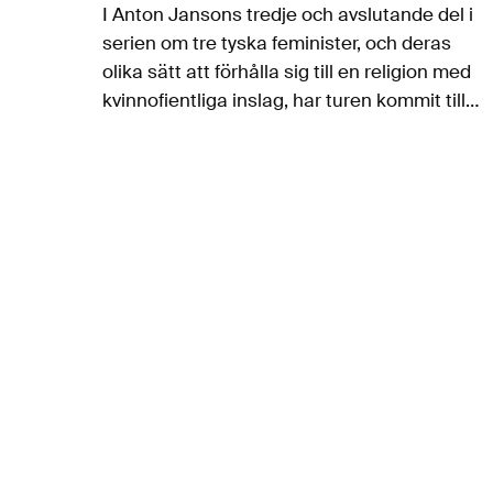
I Anton Jansons tredje och avslutande del i
serien om tre tyska feminister, och deras
olika sätt att förhålla sig till en religion med
kvinnofientliga inslag, har turen kommit till
Louise Dittmar. Influerad av Feuerbach
menade hon att Gud och…