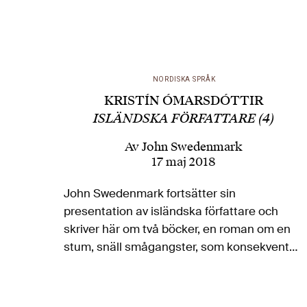
NORDISKA SPRÅK
KRISTÍN ÓMARSDÓTTIR
ISLÄNDSKA FÖRFATTARE (4)
Av
John Swedenmark
17 maj 2018
John Swedenmark fortsätter sin
presentation av isländska författare och
skriver här om två böcker, en roman om en
stum, snäll smågangster, som konsekvent
hamnar i situationer lika sorgliga som
komiska, och en diktsamling,
”välkomponerad men ändå kaotisk”, av