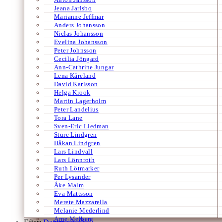
Jeana Jarlsbo
Marianne Jeffmar
Anders Johansson
Niclas Johansson
Evelina Johansson
Peter Johnsson
Cecilia Jöngard
Ann-Cathrine Jungar
Lena Kåreland
David Karlsson
Helga Krook
Martin Lagerholm
Peter Landelius
Tora Lane
Sven-Eric Liedman
Sture Lindgren
Håkan Lindgren
Lars Lindvall
Lars Lönnroth
Ruth Lötmarker
Per Lysander
Åke Malm
Eva Mattsson
Merete Mazzarella
Melanie Mederlind
Arne Melberg