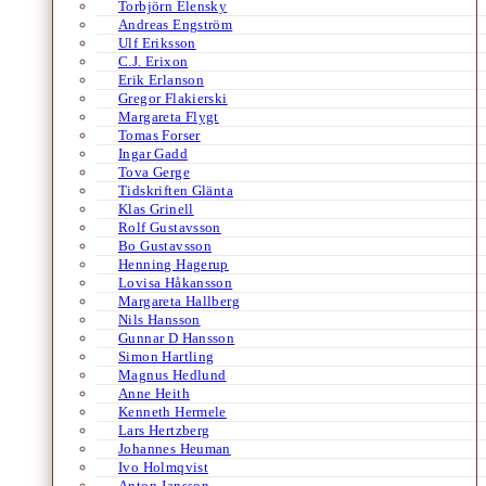
Torbjörn Elensky
Andreas Engström
Ulf Eriksson
C.J. Erixon
Erik Erlanson
Gregor Flakierski
Margareta Flygt
Tomas Forser
Ingar Gadd
Tova Gerge
Tidskriften Glänta
Klas Grinell
Rolf Gustavsson
Bo Gustavsson
Henning Hagerup
Lovisa Håkansson
Margareta Hallberg
Nils Hansson
Gunnar D Hansson
Simon Hartling
Magnus Hedlund
Anne Heith
Kenneth Hermele
Lars Hertzberg
Johannes Heuman
Ivo Holmqvist
Anton Jansson