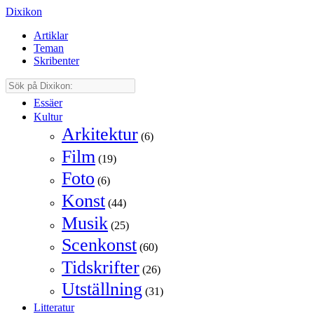
Dixikon
Artiklar
Teman
Skribenter
Essäer
Kultur
Arkitektur
(6)
Film
(19)
Foto
(6)
Konst
(44)
Musik
(25)
Scenkonst
(60)
Tidskrifter
(26)
Utställning
(31)
Litteratur