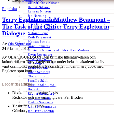
Efter:
Datum /
A-Ö
Ulf Karl Olov Nilsson
Henrik Nilsson
Engelska
Lennart Nilsson
Jan Norming
Terry Eagleton och Matthew Beaumont –
Tidskriften Ord&Bild
Stina Otterberg
The Task of the Critic: Terry Eagleton in
Magnus P. Ängsal
Dialogue
Milorad Pejic
Ruth Pergament
Mattias Pirholt
Av
Ola Sigurdson
Anna Remmets
24 februari 2010
Torsten Rönnerstrand Tidskriften Medusa
Ervin Rosenberg
Av OLA SIGURDSON Den brittiske litteraturvetaren och
Fredrik Rosvall
kulturkritikern Terry Eagleton har under hela sitt akademiska liv
Hans-Ingvar Roth
varit osannolikt produktiv. På omslaget till den intervjubok med
Björn Sandmark
Eagleton som kom…
Johan Sehlberg
Ola Sigurdson
Pernilla Ståhl
Laddar fler artiklar
Pernilla Ståhl (red.)
Bo Stråth
Dixikon har utgivningsbevis.
Ragnar Strömberg
Redaktör och ansvarig utgivare: Per Brodén
Stig Strömholm
Fredrik Svenaeus
Tidskriften Dixikon
Jayne Svenungsson
Göteborg
Jan Henrik Swahn