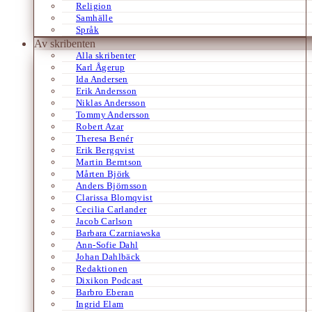
Religion
Samhälle
Språk
Av skribenten
Alla skribenter
Karl Ågerup
Ida Andersen
Erik Andersson
Niklas Andersson
Tommy Andersson
Robert Azar
Theresa Benér
Erik Bergqvist
Martin Berntson
Mårten Björk
Anders Björnsson
Clarissa Blomqvist
Cecilia Carlander
Jacob Carlson
Barbara Czarniawska
Ann-Sofie Dahl
Johan Dahlbäck
Redaktionen
Dixikon Podcast
Barbro Eberan
Ingrid Elam