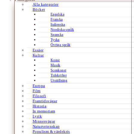
Alla kategorier
Böcker
Engelska
Franska
Italienska
Nordiska språk
Spanska
Tyska
Övriga språk
Essäer
Kultur
Konst
Musik
Scenkonst
Tidskrifter
Utställning
Europa
Film
Filosofi
Framtidsvägar
Historia
In memoriam
Lyrik
Minnesvägar
Naturvetenskap
Populism & värdekris