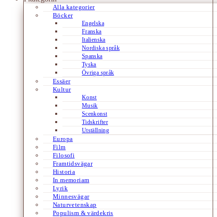
Alla kategorier
Böcker
Engelska
Franska
Italienska
Nordiska språk
Spanska
Tyska
Övriga språk
Essäer
Kultur
Konst
Musik
Scenkonst
Tidskrifter
Utställning
Europa
Film
Filosofi
Framtidsvägar
Historia
In memoriam
Lyrik
Minnesvägar
Naturvetenskap
Populism & värdekris