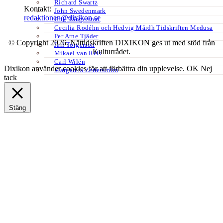
Richard Swartz
Kontakt:
John Swedenmark
redaktionen@dixikon.se
Erik Tängerstad
Cecilia Rodéhn och Hedvig Mårdh Tidskriften Medusa
Per Arne Tjäder
© Copyright 2026. Nättidskriften DIXIKON ges ut med stöd från
Jarl Torgerson
Kulturrådet.
Mikael van Reis
Carl Wilén
Dixikon använder cookies för att förbättra din upplevelse.
OK
Nej
Margareta Zetterström
tack
Stäng
Privacy Overview
This website uses cookies to improve your experience while you
navigate through the website. Out of these, the cookies that are
categorized as necessary are stored on your browser as they are
essential for the working of basic functionalities of the website. We
also use third-party cookies that help us analyze and understand how
you use this website. These cookies will be stored in your browser
only with your consent. You also have the option to opt-out of these
cookies. But opting out of some of these cookies may affect your
browsing experience.