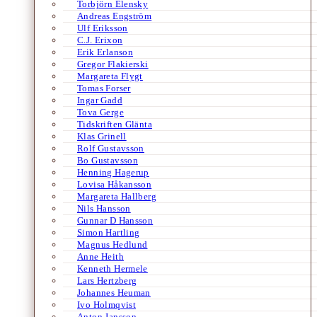
Torbjörn Elensky
Andreas Engström
Ulf Eriksson
C.J. Erixon
Erik Erlanson
Gregor Flakierski
Margareta Flygt
Tomas Forser
Ingar Gadd
Tova Gerge
Tidskriften Glänta
Klas Grinell
Rolf Gustavsson
Bo Gustavsson
Henning Hagerup
Lovisa Håkansson
Margareta Hallberg
Nils Hansson
Gunnar D Hansson
Simon Hartling
Magnus Hedlund
Anne Heith
Kenneth Hermele
Lars Hertzberg
Johannes Heuman
Ivo Holmqvist
Anton Jansson