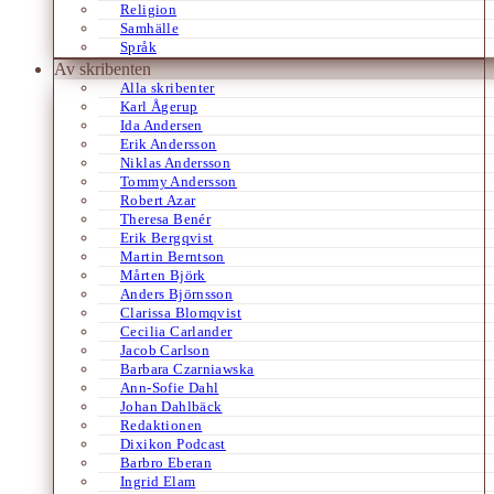
Religion
Samhälle
Språk
Av skribenten
Alla skribenter
Karl Ågerup
Ida Andersen
Erik Andersson
Niklas Andersson
Tommy Andersson
Robert Azar
Theresa Benér
Erik Bergqvist
Martin Berntson
Mårten Björk
Anders Björnsson
Clarissa Blomqvist
Cecilia Carlander
Jacob Carlson
Barbara Czarniawska
Ann-Sofie Dahl
Johan Dahlbäck
Redaktionen
Dixikon Podcast
Barbro Eberan
Ingrid Elam