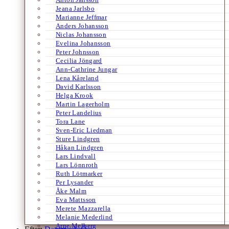
Jeana Jarlsbo
Marianne Jeffmar
Anders Johansson
Niclas Johansson
Evelina Johansson
Peter Johnsson
Cecilia Jöngard
Ann-Cathrine Jungar
Lena Kåreland
David Karlsson
Helga Krook
Martin Lagerholm
Peter Landelius
Tora Lane
Sven-Eric Liedman
Sture Lindgren
Håkan Lindgren
Lars Lindvall
Lars Lönnroth
Ruth Lötmarker
Per Lysander
Åke Malm
Eva Mattsson
Merete Mazzarella
Melanie Mederlind
Arne Melberg