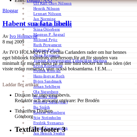
Efter:
Datum /
A-Ö
Ulf Karl Olov Nilsson
Henrik Nilsson
Bloggar
Lennart Nilsson
Jan Norming
Habent sua fata libelli
Tidskriften Ord&Bild
Stina Otterberg
Magnus P. Ängsal
Av
Ivo Holmqvist
Milorad Pejic
8 maj 2009
Ruth Pergament
Mattias Pirholt
Av IVO HOLMQVIST Cecilia Carlanders rader om hur hennes
Anna Remmets
eget bibliotek förändrats allteftersom för att för stunden vara
Torsten Rönnerstrand Tidskriften Medusa
minimalt får mig att tänka på att inte bara böcker har sina öden (det
Ervin Rosenberg
visste redan romarna), utan också boksamlarna. I E.M.…
Fredrik Rosvall
Hans-Ingvar Roth
Björn Sandmark
Laddar fler artiklar
Johan Sehlberg
Ola Sigurdson
Dixikon har utgivningsbevis.
Pernilla Ståhl
Redaktör och ansvarig utgivare: Per Brodén
Pernilla Ståhl (red.)
Bo Stråth
Tidskriften Dixikon
Ragnar Strömberg
Göteborg
Stig Strömholm
Fredrik Svenaeus
Textfält footer 3
Jayne Svenungsson
Jan Henrik Swahn