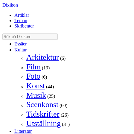
Dixikon
Artiklar
Teman
Skribenter
Essäer
Kultur
Arkitektur
(6)
Film
(19)
Foto
(6)
Konst
(44)
Musik
(25)
Scenkonst
(60)
Tidskrifter
(26)
Utställning
(31)
Litteratur