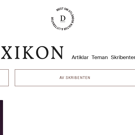
Dixikon
Artiklar
Teman
Skribente
AV SKRIBENTEN