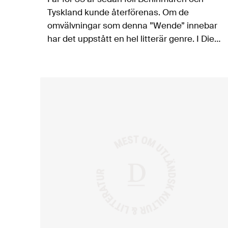
Tyskland kunde återförenas. Om de
omvälvningar som denna ”Wende” innebar
har det uppstått en hel litterär genre. I Die
Möglichkeit von Glück berättar Anna Rabe
om uppväxten i en familj i…