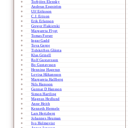
Torbjörn Elensky
Andreas Engström
Ulf Eriksson
C.J. Erixon
Erik Erlanson
Gregor Flakierski
Margareta Flygt
Tomas Forser
Ingar Gadd
Tova Gerge
Tidskriften Glänta
Klas Grinell
Rolf Gustavsson
Bo Gustavsson
Henning Hagerup
Lovisa Håkansson
Margareta Hallberg
Nils Hansson
Gunnar D Hansson
Simon Hartling
Magnus Hedlund
Anne Heith
Kenneth Hermele
Lars Hertzberg
Johannes Heuman
Ivo Holmqvist
Anton Jansson