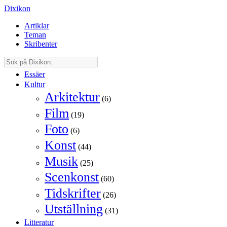
Dixikon
Artiklar
Teman
Skribenter
Essäer
Kultur
Arkitektur
(6)
Film
(19)
Foto
(6)
Konst
(44)
Musik
(25)
Scenkonst
(60)
Tidskrifter
(26)
Utställning
(31)
Litteratur