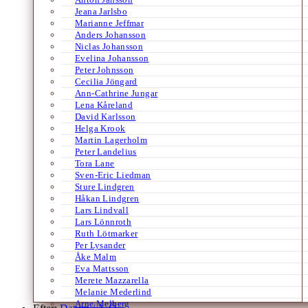
Jeana Jarlsbo
Marianne Jeffmar
Anders Johansson
Niclas Johansson
Evelina Johansson
Peter Johnsson
Cecilia Jöngard
Ann-Cathrine Jungar
Lena Kåreland
David Karlsson
Helga Krook
Martin Lagerholm
Peter Landelius
Tora Lane
Sven-Eric Liedman
Sture Lindgren
Håkan Lindgren
Lars Lindvall
Lars Lönnroth
Ruth Lötmarker
Per Lysander
Åke Malm
Eva Mattsson
Merete Mazzarella
Melanie Mederlind
Arne Melberg