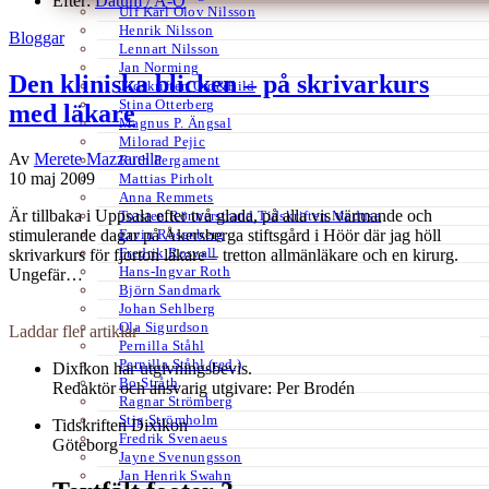
Efter:
Datum /
A-Ö
Ulf Karl Olov Nilsson
Henrik Nilsson
Bloggar
Lennart Nilsson
Jan Norming
Den kliniska blicken – på skrivarkurs
Tidskriften Ord&Bild
Stina Otterberg
med läkare
Magnus P. Ängsal
Milorad Pejic
Av
Merete Mazzarella
Ruth Pergament
10 maj 2009
Mattias Pirholt
Anna Remmets
Är tillbaka i Uppsala efter två glada, på alla vis värmande och
Torsten Rönnerstrand Tidskriften Medusa
Ervin Rosenberg
stimulerande dagar på Åkersberga stiftsgård i Höör där jag höll
Fredrik Rosvall
skrivarkurs för fjorton läkare – tretton allmänläkare och en kirurg.
Hans-Ingvar Roth
Ungefär…
Björn Sandmark
Johan Sehlberg
Ola Sigurdson
Laddar fler artiklar
Pernilla Ståhl
Pernilla Ståhl (red.)
Dixikon har utgivningsbevis.
Bo Stråth
Redaktör och ansvarig utgivare: Per Brodén
Ragnar Strömberg
Stig Strömholm
Tidskriften Dixikon
Fredrik Svenaeus
Göteborg
Jayne Svenungsson
Jan Henrik Swahn