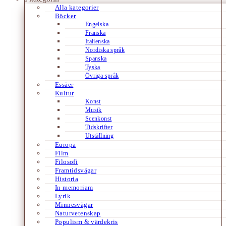
Alla kategorier
Böcker
Engelska
Franska
Italienska
Nordiska språk
Spanska
Tyska
Övriga språk
Essäer
Kultur
Konst
Musik
Scenkonst
Tidskrifter
Utställning
Europa
Film
Filosofi
Framtidsvägar
Historia
In memoriam
Lyrik
Minnesvägar
Naturvetenskap
Populism & värdekris