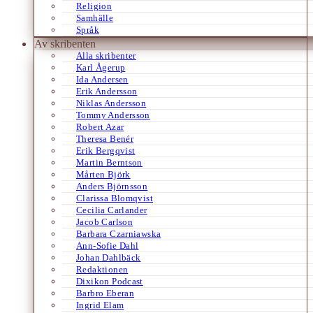
Religion
Samhälle
Språk
Av skribenten
Alla skribenter
Karl Ågerup
Ida Andersen
Erik Andersson
Niklas Andersson
Tommy Andersson
Robert Azar
Theresa Benér
Erik Bergqvist
Martin Berntson
Mårten Björk
Anders Björnsson
Clarissa Blomqvist
Cecilia Carlander
Jacob Carlson
Barbara Czarniawska
Ann-Sofie Dahl
Johan Dahlbäck
Redaktionen
Dixikon Podcast
Barbro Eberan
Ingrid Elam