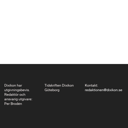
Odyssé identifierade
jag mig med den unga,
ljuva Nausikaa, när jag
tio år senare skrev
doktorsavhandling om
Eyvind…
Dixikon har
Tidskriften Dixikon
Kontakt:
utgivningsbevis.
Göteborg
redaktionen@dixikon.se
Redaktör och
ansvarig utgivare:
Per Brodén