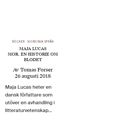
BÖCKER
NORDISKA SPRÅK
MAJA LUCAS
MOR. EN HISTORIE OM
BLODET
Av
Tomas Forser
26 augusti 2018
Maja Lucas heter en
dansk författare som
utöver en avhandling i
litteraturvetenskap
har gett ut fyra
romaner. Den senaste