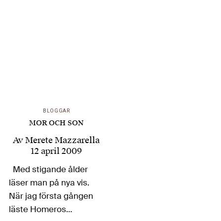
Mor. En historie om
blodet kom för två år
sedan på C & K Forlag
och har med rätta
väckt
uppmärksamhet…
BLOGGAR
MOR OCH SON
Av
Merete Mazzarella
12 april 2009
Med stigande ålder
läser man på nya vis.
När jag första gången
läste Homeros